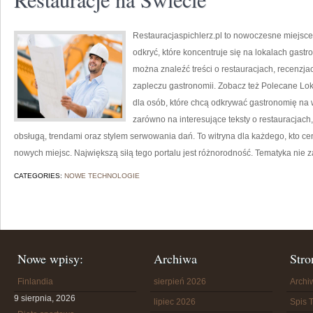
Restauracjaspichlerz.pl to nowoczesne miejsce
odkryć, które koncentruje się na lokalach gast
można znaleźć treści o restauracjach, recenzja
zapleczu gastronomii. Zobacz też Polecane Loka
dla osób, które chcą odkrywać gastronomię na 
zarówno na interesujące teksty o restauracjach,
obsługą, trendami oraz stylem serwowania dań. To witryna dla każdego, kto cen
nowych miejsc. Największą siłą tego portalu jest różnorodność. Tematyka nie 
CATEGORIES:
NOWE TECHNOLOGIE
Nowe wpisy:
Archiwa
Stro
Finlandia
sierpień 2026
Arch
9 sierpnia, 2026
lipiec 2026
Spis T