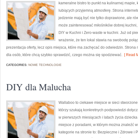
kameralne bistro to punkt na kulinarnej mapie
lubiących przyjemną atmosferę. Strona internet
jedzenie mają być nie tylko doprawione, ale ró
może zainteresować miłośników dobrej kuchni,
DIY w Kuchni i Zero-waste w kuchni. Już od pi
wrażenie, że ten lokal stawia na swobodę połą
prezentacja oferty, lecz opis miejsca, które ma zachęcać do odwiedzin. Stron
dla osób, które chcą szybko sprawdzić, czego można się spodziewać.
[ Read M
CATEGORIES:
NOWE TECHNOLOGIE
DIY dla Malucha
Wallaboo to ciekawe miejsce w sieci stworzone
którzy szukają konkretnych podpowiedzi dotycz
w pierwszych miesiącach i latach życia dzieck
miejsce z poradami, w którym można znaleźć 
kategorie na stronie to: Bezpieczne i Zdrowe i 