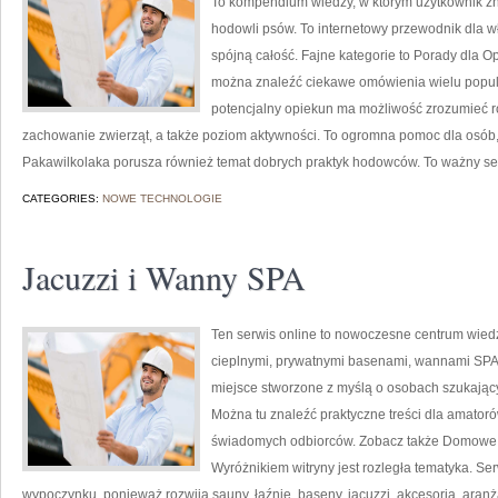
To kompendium wiedzy, w którym użytkownik zn
hodowli psów. To internetowy przewodnik dla wł
spójną całość. Fajne kategorie to Porady dla Op
można znaleźć ciekawe omówienia wielu popula
potencjalny opiekun ma możliwość zrozumieć r
zachowanie zwierząt, a także poziom aktywności. To ogromna pomoc dla osób,
Pakawilkolaka porusza również temat dobrych praktyk hodowców. To ważny s
CATEGORIES:
NOWE TECHNOLOGIE
Jacuzzi i Wanny SPA
Ten serwis online to nowoczesne centrum wiedzy
cieplnymi, prywatnymi basenami, wannami SPA
miejsce stworzone z myślą o osobach szukającyc
Można tu znaleźć praktyczne treści dla amatoró
świadomych odbiorców. Zobacz także Domowe
Wyróżnikiem witryny jest rozległa tematyka. Se
wypoczynku, ponieważ rozwija sauny, łaźnie, baseny, jacuzzi, akcesoria, aranż