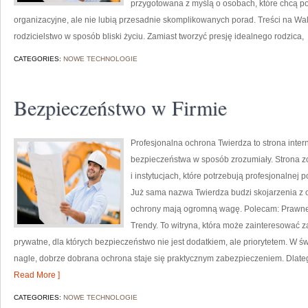
przygotowana z myślą o osobach, które chcą 
organizacyjne, ale nie lubią przesadnie skomplikowanych porad. Treści na W
rodzicielstwo w sposób bliski życiu. Zamiast tworzyć presję idealnego rodzica,
CATEGORIES:
NOWE TECHNOLOGIE
Bezpieczeństwo w Firmie
Profesjonalna ochrona Twierdza to strona inter
bezpieczeństwa w sposób zrozumiały. Strona z
i instytucjach, które potrzebują profesjonalnej
Już sama nazwa Twierdza budzi skojarzenia z o
ochrony mają ogromną wagę. Polecam: Prawne 
Trendy. To witryna, która może zainteresować 
prywatne, dla których bezpieczeństwo nie jest dodatkiem, ale priorytetem. W ś
nagle, dobrze dobrana ochrona staje się praktycznym zabezpieczeniem. Dlat
Read More ]
CATEGORIES:
NOWE TECHNOLOGIE