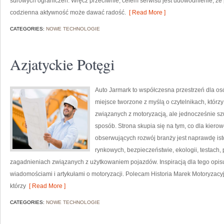
surowych ograniczeń. Wręcz przeciwnie, celem serwisu jest udowodnienie, że
codzienna aktywność może dawać radość.
[ Read More ]
CATEGORIES:
NOWE TECHNOLOGIE
Azjatyckie Potęgi
Auto Jarmark to współczesna przestrzeń dla osób
miejsce tworzone z myślą o czytelnikach, któr
związanych z motoryzacją, ale jednocześnie szu
sposób. Strona skupia się na tym, co dla kiero
obserwujących rozwój branży jest naprawdę ist
rynkowych, bezpieczeństwie, ekologii, testach
zagadnieniach związanych z użytkowaniem pojazdów. Inspiracją dla tego opisu j
wiadomościami i artykułami o motoryzacji. Polecam Historia Marek Motoryzacyjny
którzy
[ Read More ]
CATEGORIES:
NOWE TECHNOLOGIE