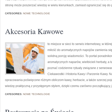
stronę może poszerzać wiedzę w wielu kierunkach, zamiast ograniczać się do p
CATEGORIES:
NOWE TECHNOLOGIE
Akcesoria Kawowe
to miejsce w sieci to serwis internetowy, w któr
miłość do aromatycznych napojów zamienia się 
solidną porcję wiadomości. To portal poradnikow
aromatycznych naparów, wielbicieli herbaty, a ta
poznać codzienne rytuały związane z serwowa
Ciekawostki i Historia Kawy i Parzenie Kawy. 
opracowania poświęcone różnym obliczom kawy, herbacie, a także szerzej pojęte
wiedzę praktyczną z przystępnym stylem, dzięki czemu zarówno początkujący, j
CATEGORIES:
NOWE TECHNOLOGIE
Restauracje na Świecie