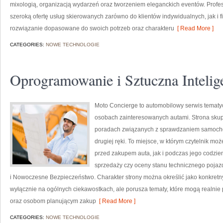
mixologią, organizacją wydarzeń oraz tworzeniem eleganckich eventów. Profe
szeroką ofertę usług skierowanych zarówno do klientów indywidualnych, jak i 
rozwiązanie dopasowane do swoich potrzeb oraz charakteru
[ Read More ]
CATEGORIES:
NOWE TECHNOLOGIE
Oprogramowanie i Sztuczna Intelig
Moto Concierge to automobilowy serwis tematyc
osobach zainteresowanych autami. Strona skup
poradach związanych z sprawdzaniem samochod
drugiej ręki. To miejsce, w którym czytelnik m
przed zakupem auta, jak i podczas jego codzi
sprzedaży czy oceny stanu technicznego pojazd
i Nowoczesne Bezpieczeństwo. Charakter strony można określić jako konkretny
wyłącznie na ogólnych ciekawostkach, ale porusza tematy, które mogą realn
oraz osobom planującym zakup
[ Read More ]
CATEGORIES:
NOWE TECHNOLOGIE