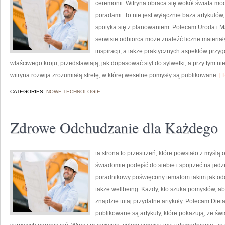
ceremonii. Witryna obraca się wokół świata mod
poradami. To nie jest wyłącznie baza artykułów,
spotyka się z planowaniem. Polecam Uroda i Ma
serwisie odbiorca może znaleźć liczne materiał
inspiracji, a także praktycznych aspektów przy
właściwego kroju, przedstawiają, jak dopasować styl do sylwetki, a przy tym 
witryna rozwija zrozumiałą strefę, w której weselne pomysły są publikowane
[ 
CATEGORIES:
NOWE TECHNOLOGIE
Zdrowe Odchudzanie dla Każdego
ta strona to przestrzeń, które powstało z myślą
świadomie podejść do siebie i spojrzeć na jedz
poradnikowy poświęcony tematom takim jak odc
także wellbeing. Każdy, kto szuka pomysłów, aby 
znajdzie tutaj przydatne artykuły. Polecam Dieta
publikowane są artykuły, które pokazują, że ś