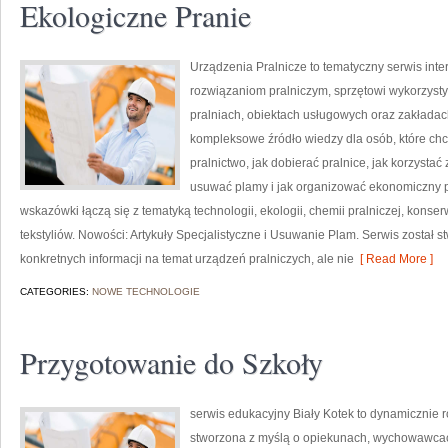
Ekologiczne Pranie
Urządzenia Pralnicze to tematyczny serwis int
rozwiązaniom pralniczym, sprzętowi wykorzyst
pralniach, obiektach usługowych oraz zakłada
kompleksowe źródło wiedzy dla osób, które chc
pralnictwo, jak dobierać pralnice, jak korzystać
usuwać plamy i jak organizować ekonomiczny p
wskazówki łączą się z tematyką technologii, ekologii, chemii pralniczej, konse
tekstyliów. Nowości: Artykuły Specjalistyczne i Usuwanie Plam. Serwis został s
konkretnych informacji na temat urządzeń pralniczych, ale nie
[ Read More ]
CATEGORIES:
NOWE TECHNOLOGIE
Przygotowanie do Szkoły
serwis edukacyjny Biały Kotek to dynamicznie ro
stworzona z myślą o opiekunach, wychowawcac