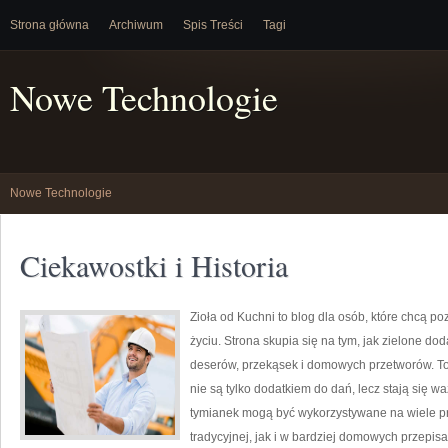
Strona główna
Archiwum
Spis Treści
Tagi
Nowe Technologie
Nowe Technologie
Ciekawostki i Historia
Zioła od Kuchni to blog dla osób, które chcą 
życiu. Strona skupia się na tym, jak zielone d
deserów, przekąsek i domowych przetworów. T
nie są tylko dodatkiem do dań, lecz stają się 
tymianek mogą być wykorzystywane na wiele p
tradycyjnej, jak i w bardziej domowych przepi