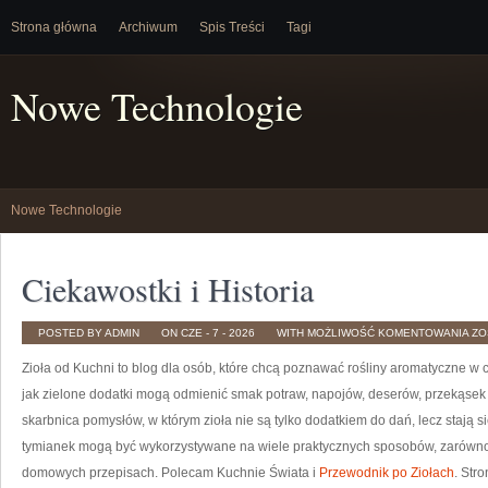
Strona główna
Archiwum
Spis Treści
Tagi
Nowe Technologie
Nowe Technologie
Ciekawostki i Historia
CI
POSTED BY ADMIN
ON CZE - 7 - 2026
WITH
MOŻLIWOŚĆ KOMENTOWANIA
ZO
I
HI
Zioła od Kuchni to blog dla osób, które chcą poznawać rośliny aromatyczne w 
jak zielone dodatki mogą odmienić smak potraw, napojów, deserów, przekąs
skarbnica pomysłów, w którym zioła nie są tylko dodatkiem do dań, lecz stają 
tymianek mogą być wykorzystywane na wiele praktycznych sposobów, zarówno w 
domowych przepisach. Polecam Kuchnie Świata i
Przewodnik po Ziołach
. Str