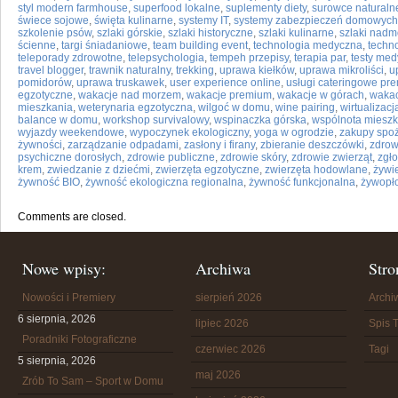
styl modern farmhouse
,
superfood lokalne
,
suplementy diety
,
surowce naturaln
świece sojowe
,
święta kulinarne
,
systemy IT
,
systemy zabezpieczeń domowych
szkolenie psów
,
szlaki górskie
,
szlaki historyczne
,
szlaki kulinarne
,
szlaki nadm
ścienne
,
targi śniadaniowe
,
team building event
,
technologia medyczna
,
techn
teleporady zdrowotne
,
telepsychologia
,
tempeh przepisy
,
terapia par
,
testy me
travel blogger
,
trawnik naturalny
,
trekking
,
uprawa kiełków
,
uprawa mikroliści
,
u
pomidorów
,
uprawa truskawek
,
user experience online
,
usługi cateringowe pr
egzotyczne
,
wakacje nad morzem
,
wakacje premium
,
wakacje w górach
,
wakac
mieszkania
,
weterynaria egzotyczna
,
wilgoć w domu
,
wine pairing
,
wirtualizacj
balance w domu
,
workshop survivalowy
,
wspinaczka górska
,
wspólnota miesz
wyjazdy weekendowe
,
wypoczynek ekologiczny
,
yoga w ogrodzie
,
zakupy spo
żywności
,
zarządzanie odpadami
,
zasłony i firany
,
zbieranie deszczówki
,
zdrow
psychiczne dorosłych
,
zdrowie publiczne
,
zdrowie skóry
,
zdrowie zwierząt
,
zgł
krem
,
zwiedzanie z dziećmi
,
zwierzęta egzotyczne
,
zwierzęta hodowlane
,
żywie
żywność BIO
,
żywność ekologiczna regionalna
,
żywność funkcjonalna
,
żywopło
Comments are closed.
Nowe wpisy:
Archiwa
Stro
Nowości i Premiery
sierpień 2026
Arch
6 sierpnia, 2026
lipiec 2026
Spis T
Poradniki Fotograficzne
czerwiec 2026
Tagi
5 sierpnia, 2026
maj 2026
Zrób To Sam – Sport w Domu