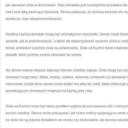
jak uprawiać zioła w doniczkach. Taka tematyka jest szczególnie przydatna dla
mieć pod ręką pachnący tymianek. Strona pokazuje, że ziołowa kuchnia nie 
wystarczy chęć eksperymentowania.
Osobną częścią tematyki mogą być aromatyczne mieszanki. Serwis może tłumac
sezonie, jak je przechowywać, a także jak wykorzystywać suszone zioła w cod
temat, ponieważ suszone zioła są uniwersalne. Zioła od Kuchni może inspiro
dodatki, które później można stosować do sosów.
Na stronie ważne miejsce zajmują również chłodne napoje. Zioła mogą być wyk
zimowym rozgrzaniu. Mięta, melisa, szałwia, lawenda, rumianek czy tymianek
mieszanek. Dzięki temu serwis może trafiać nie tylko do osób, które interesuje
poszukujących domowych inspiracji na każdą porę roku.
Zioła od Kuchni może być także punktem wyjścia do poznawania ziół z różnych
kuchni czeskiej. Strona może pokazywać, jak różne rośliny wpływają na smak 
że zioła nie są jedynie dodatkiem do rosołu czy ziemniaków, ale tworzą natura