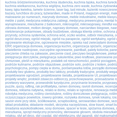
kuchnia śródziemnomorska
,
kuchnia studencka
,
kuchnia tajska
,
kuchnia turec
kuchnia wielkanocna
,
kuchnia wigilijna
,
kuchnia zero waste
,
kuchnia żydowsk
kawy
,
łąka kwietna
,
lamele ścienne
,
laser tag
,
last minute
,
łazienki nowoczesne
bazary
,
lunchbox do pracy
,
łyżwiarstwo
,
made in Poland
,
magazyn energii
,
mał
malowanie po numerach
,
marynaty domowe
,
meble industrialne
,
meble klasyc
meble z palet
,
medycyna estetyczna zabiegi
,
medycyna prewencyjna
,
mental h
wynajmowane
,
mieszkanie z balkonem
,
mikroogród
,
mikrowyprawy
,
mindful ea
zdrowia domowe
,
motion design
,
naprawy domowe
,
narciarstwo biegowe
,
naw
nietolerancje pokarmowe
,
obiady budżetowe
,
obsługa klienta online
,
ochrona 
przyrody
,
ochrona systemów
,
ochrona wód
,
oczko wodne
,
odbiór mieszkania
,
o
ogród deszczowy
,
ogród miejski
,
ogród na parapecie
,
ogród wertykalny
,
ogród
ogrzewanie ekologiczne
,
ogrzewanie miejskie
,
opieka nad zwierzętami domo
ERP
,
organizacja domowa
,
organizacja kuchni
,
organizacja spiżarni
,
organizac
oświetlenie nastrojowe
,
oszczędne ogrzewanie
,
paintball
,
palety kolorów
,
pane
pieczenie chleba na zakwasie
,
pieczenie ciast
,
pieczywo bezglutenowe
,
pieka
pielęgnacja storczyków
,
pielęgnacja sukulentów
,
piwo kraftowe
,
planowanie po
chmurowe
,
pleśń w mieszkaniu
,
podatek od nieruchomości
,
podróż pociągiem
podróże kulinarne
,
podróże objazdowe
,
podróże solo
,
podróże z kotem
,
podróż
psychologiczna
,
pompy ciepła w domu
,
porównywarka lotów
,
porządki domow
produkty bez glutenu
,
produkty bez laktozy
,
produkty tradycyjne
,
produkty wega
projektowanie ogrodzeń
,
projektowanie światła
,
projektowanie UI
,
projektowan
projekty wnętrz
,
protokół zdawczo-odbiorczy
,
przechowywanie
,
przesadzanie ro
przetwory warzywne
,
przewodniki turystyczne
,
przycinanie krzewów
,
przyprawy
puzzle
,
quizy
,
rafting
,
rak profilaktyka
,
ramen domowy
,
ravioli domowe
,
recenzje
domowa
,
reklama natywna
,
relaks w domu
,
relaks w ogrodzie
,
renowacja mebl
robotyka medyczna
,
rośliny cieniolubne
,
rośliny doniczkowe pielęgnacja
,
rośli
oczyszczające powietrze
,
rowery górskie
,
rozrywka domowa
,
rynek lokalny
,
rze
savoir-vivre przy stole
,
ściółkowanie
,
scrapbooking
,
serowarstwo domowe
,
sez
skład produktów
,
składanie modeli
,
skrzynka narzędziowa
,
slow travel
,
smart b
śniadania wysokobiałkowe
,
sosy domowe
,
spacer w lesie
,
spiżarnia domowa
,
mieszkania
,
sprzęt medyczny przenośny
,
sterowanie głosem
,
stodoła mieszkal
relaksu
,
styl art deco
,
styl coastal
,
styl eklektyczny
,
styl japandi
,
styl maksymalis