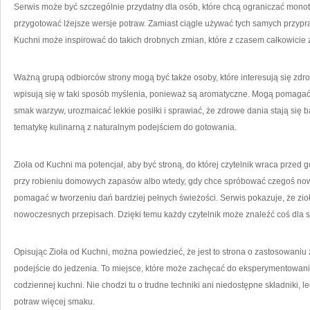
Serwis może być szczególnie przydatny dla osób, które chcą ograniczać monot
przygotować lżejsze wersje potraw. Zamiast ciągle używać tych samych przypr
Kuchni może inspirować do takich drobnych zmian, które z czasem całkowicie
Ważną grupą odbiorców strony mogą być także osoby, które interesują się zdr
wpisują się w taki sposób myślenia, ponieważ są aromatyczne. Mogą pomagać
smak warzyw, urozmaicać lekkie posiłki i sprawiać, że zdrowe dania stają się 
tematykę kulinarną z naturalnym podejściem do gotowania.
Zioła od Kuchni ma potencjał, aby być stroną, do której czytelnik wraca prze
przy robieniu domowych zapasów albo wtedy, gdy chce spróbować czegoś noweg
pomagać w tworzeniu dań bardziej pełnych świeżości. Serwis pokazuje, że zi
nowoczesnych przepisach. Dzięki temu każdy czytelnik może znaleźć coś dla s
Opisując Zioła od Kuchni, można powiedzieć, że jest to strona o zastosowaniu z
podejście do jedzenia. To miejsce, które może zachęcać do eksperymentowania
codziennej kuchni. Nie chodzi tu o trudne techniki ani niedostępne składniki, 
potraw więcej smaku.