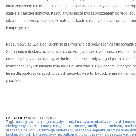
mają znaczenie nie tylko dla smaku, ale także dla atmosfery gotowania. Ich zap
staje się bardziej domowa. Każdy artykuł może być zaproszeniem do tego, aby s
jak wiele możliwości kryje się w małych listkach, suszonych przyprawach, a
kompozycjach.
Podsumowując, Zioła od Kuchni to praktyczny blog poświęcony zastosowaniu z
Strona może dostarczać ciekawostek dotyczących świeżych i suszonych ziół,
naturalnych przypraw, uprawy w doniczkach oraz kreatywnego łączenia smaków.
którzy chcą, aby ich kuchnia była bardziej smaczna. Dzięki bogatej tematyce 
treści dla osób szukających prostych sposobów na to, by codzienne dania, nap
charakter.
CATEGORIES:
NOWE TECHNOLOGIE
Tagi:
adopcje zwierząt
,
agroturystyka rodzinne
,
akcesoria dla zwierząt domow
ekologiczny
,
alarm domowy
,
alergie pokarmowe
,
analityka internetowa
,
analiza
aranżacja balkonu
,
aranżacja restauracji
,
aranżacje sypialni
,
aromaterapia d
backup danych
,
bajki edukacyjne
,
balkon w bloku
,
beczka na deszczówkę
,
beh