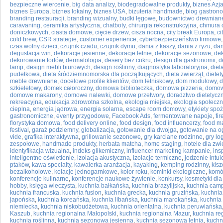
bezpieczne wiercenie
,
big data analizy
,
biodegradowalne produkty
,
biznes Azj
biznes Europa
,
biznes lokalny
,
biznes USA
,
bizuteria handmade
,
blog gastron
branding restauracji
,
branding wizualny
,
budki lęgowe
,
budownictwo drewnian
caravaning
,
ceramika artystyczna
,
chatboty
,
chirurgia rekonstrukcyjna
,
chmura o
doniczkowych
,
ciasta domowe
,
cięcie drzew
,
cisza nocna
,
city break Europa
,
ci
cold brew
,
CSR strategie
,
customer experience
,
cyberbezpieczeństwo firmowe
czas wolny dzieci
,
czujnik czadu
,
czujnik dymu
,
dania z kaszy
,
dania z ryżu
,
dan
degustacja win
,
dekoracje jesienne
,
dekoracje letnie
,
dekoracje sezonowe
,
de
dekorowanie tortów
,
dermatologia
,
desery bez cukru
,
design dla gastronomii
,
d
lamp
,
design mebli biurowych
,
design roślinny
,
diagnostyka laboratoryjna
,
diet
pudełkowa
,
dieta śródziemnomorska dla początkujących
,
dieta zwierząt
,
dietet
meble drewniane
,
docelowe profile klientów
,
dom letniskowy
,
dom modułowy
,
d
szkieletowy
,
domek całoroczny
,
domowa biblioteczka
,
domowa pizzeria
,
domowe
domowe makarony
,
domowe nalewki
,
domowe przetwory
,
doradztwo dietetycz
rekreacyjna
,
edukacja zdrowotna szkolna
,
ekologia miejska
,
ekologia społecz
cieplna
,
energia jądrowa
,
energia solarna
,
escape room domowy
,
etykiety spo
gastronomiczne
,
eventy przygodowe
,
Facebook Ads
,
fermentowane napoje
,
fir
florystyka domowa
,
food delivery online
,
food design
,
food influencerzy
,
food m
festival
,
garaż podziemny
,
globalizacja
,
gotowanie dla dwojga
,
gotowanie na o
vide
,
grafika interaktywna
,
grillowanie sezonowe
,
gry karciane rodzinne
,
gry lo
zespołowe
,
handmade produkty
,
herbata matcha
,
home staging
,
hotele dla zwi
identyfikacja wizualna
,
indeks glikemiczny
,
influencer marketing kampanie
,
ins
inteligentne oświetlenie
,
izolacja akustyczna
,
izolacje termiczne
,
jedzenie intui
ptaków
,
kawa specialty
,
kawalerka aranżacja
,
kayaking
,
kemping rodzinny
,
kis
bezalkoholowe
,
kolacje jednogarnkowe
,
kolor roku
,
kominki ekologiczne
,
komó
konferencje kulinarne
,
konferencje naukowe żywienie
,
konkursy
,
kosmetyki dla
hobby
,
księga wieczysta
,
kuchnia bałkańska
,
kuchnia brazylijska
,
kuchnia cam
kuchnia francuska
,
kuchnia fusion
,
kuchnia grecka
,
kuchnia gruzińska
,
kuchnia
japońska
,
kuchnia koreańska
,
kuchnia libańska
,
kuchnia marokańska
,
kuchnia
niemiecka
,
kuchnia niskobudżetowa
,
kuchnia orientalna
,
kuchnia peruwiańska
Kaszub
,
kuchnia regionalna Małopolski
,
kuchnia regionalna Mazur
,
kuchnia re
kuchnia roślinna
,
kuchnia sezonowa jesienna
,
kuchnia sezonowa letnia
,
kuchn