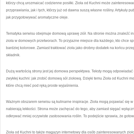
którzy chcą urozmaicać codzienne posiłki. Zioła od Kuchni może zainteresować
przyprawiania, jak i tych, którzy już od dawna suszą własne rośliny. Artykuły
jak przygotowywać aromatyczne oleje.
Tematyka serwisu obejmuje domową uprawę ziół. Na stronie można znaleźć ins
zioła w domowych przetworach. To przyjazne miejsce dla każdego, kto chce sp
bardziej kolorowe. Zamiast traktować zioła jako drobny dodatek na końcu prze
składnik.
Dużą wartością strony jest jej domowa perspektywa. Teksty mogą odpowiadać na
zwykłej kuchni: jak zrobić domową sól ziołową. Dzięki temu Zioła od Kuchni
które chcą mieć pod ręką proste wyjaśnienia.
Ważnym obszarem serwisu są kulinarne inspiracje. Zioła mogą pojawiać się w 
nabierają lekkości. Strona może zachęcać do tego, aby zamiast sięgać wyłąc
odkrywać mniej oczywiste zastosowania roślin. To podejście sprawia, że gotowa
Zioła od Kuchni to także magazyn internetowy dla osób zainteresowanych zi