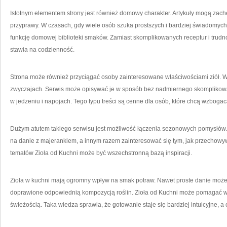
Istotnym elementem strony jest również domowy charakter. Artykuły mogą zach
przyprawy. W czasach, gdy wiele osób szuka prostszych i bardziej świadomych 
funkcję domowej biblioteki smaków. Zamiast skomplikowanych receptur i trudn
stawia na codzienność.
Strona może również przyciągać osoby zainteresowane właściwościami ziół. W
zwyczajach. Serwis może opisywać je w sposób bez nadmiernego skomplikowa
w jedzeniu i napojach. Tego typu treści są cenne dla osób, które chcą wzbogac
Dużym atutem takiego serwisu jest możliwość łączenia sezonowych pomysłów.
na danie z majerankiem, a innym razem zainteresować się tym, jak przechowy
tematów Zioła od Kuchni może być wszechstronną bazą inspiracji.
Zioła w kuchni mają ogromny wpływ na smak potraw. Nawet proste danie może st
doprawione odpowiednią kompozycją roślin. Zioła od Kuchni może pomagać w z
świeżością. Taka wiedza sprawia, że gotowanie staje się bardziej intuicyjne, a