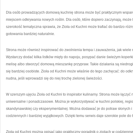
Dla osób prowadzących domową kuchnię strona może być praktycznym wsparci
miejscem odkrywania nowych roślin. Dla osób, które dopiero zaczynają, może
szerokość tematyczna sprawia, że Zioła od Kuchni może trafiać do bardzo różn
gotowania bardziej naturalnie.
Strona może również inspirować do zwolnienia tempa i zauważenia, jak wiele
Wystarczy dodać kilka listków mięty do napoju, posypać danie świeżym koperk
melisę albo stworzyć domową mieszankę przypraw. Takie działania są niedrogie
się bardziej osobiste. Zioła od Kuchni może właśnie do tego zachęcać: do odk
nudna, jeśli wprowadzi się do niej trochę zielonej świeżości.
W szerszym ujęciu Zioła od Kuchni to inspirator kulinarny. Strona może łączyć n
uniwersalne i ponadczasowe. Można je wykorzystywać w kuchni polskiej, region
skandynawskiej czy eksperymentalnej. Można dodawać je do potraw słonych i 
codziennych i bardziej wyjątkowych. Dzięki temu serwis daje szerokie pole do 
Zioła od Kuchni można opisać jako praktyczny poradnik o ziołach w codziennym 