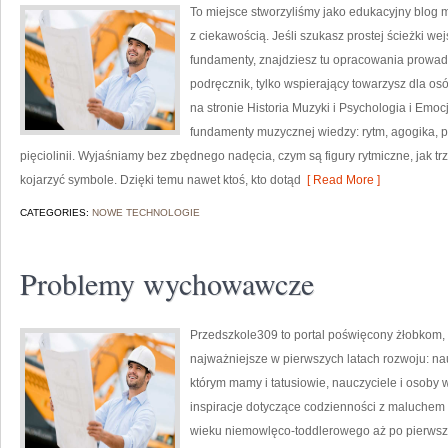
To miejsce stworzyliśmy jako edukacyjny blog 
z ciekawością. Jeśli szukasz prostej ścieżki w
fundamenty, znajdziesz tu opracowania prowadz
podręcznik, tylko wspierający towarzysz dla os
na stronie Historia Muzyki i Psychologia i Emo
fundamenty muzycznej wiedzy: rytm, agogika, p
pięciolinii. Wyjaśniamy bez zbędnego nadęcia, czym są figury rytmiczne, jak trzy
kojarzyć symbole. Dzięki temu nawet ktoś, kto dotąd
[ Read More ]
CATEGORIES:
NOWE TECHNOLOGIE
Problemy wychowawcze
Przedszkole309 to portal poświęcony żłobkom
najważniejsze w pierwszych latach rozwoju: n
którym mamy i tatusiowie, nauczyciele i osoby
inspiracje dotyczące codzienności z maluchem 
wieku niemowlęco-toddlerowego aż po pierwsze 