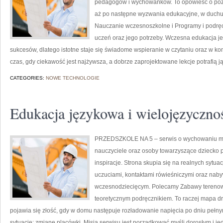
pedagogów i wychowanków. To opowieść o poz
aż po następne wyzwania edukacyjne, w duchu ż
Nauczanie wczesnoszkolne i Programy i podręc
uczeń oraz jego potrzeby. Wczesna edukacja je
sukcesów, dlatego istotne staje się świadome wspieranie w czytaniu oraz w ko
czas, gdy ciekawość jest najżywsza, a dobrze zaprojektowane lekcje potrafią j
CATEGORIES:
NOWE TECHNOLOGIE
Edukacja językowa i wielojęzyczno
PRZEDSZKOLE NA 5 – serwis o wychowaniu m
nauczyciele oraz osoby towarzyszące dziecko 
inspiracje. Strona skupia się na realnych sytu
uczuciami, kontaktami rówieśniczymi oraz nab
wczesnodziecięcym. Polecamy Zabawy terenowe
teoretycznym podręcznikiem. To raczej mapa dr
pojawia się złość, gdy w domu następuje rozładowanie napięcia po dniu pełn
sytuację: zmianę placówki. Misją serwisu jest porządkować myśli dorosłym i j