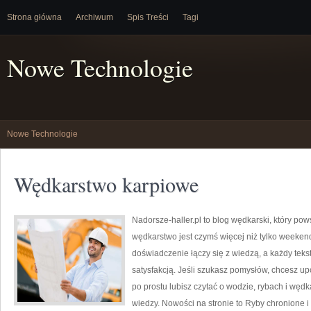
Strona główna
Archiwum
Spis Treści
Tagi
Nowe Technologie
Nowe Technologie
Wędkarstwo karpiowe
Nadorsze-haller.pl to blog wędkarski, który pow
wędkarstwo jest czymś więcej niż tylko weeke
doświadczenie łączy się z wiedzą, a każdy teks
satysfakcją. Jeśli szukasz pomysłów, chcesz u
po prostu lubisz czytać o wodzie, rybach i wędk
wiedzy. Nowości na stronie to Ryby chronione i