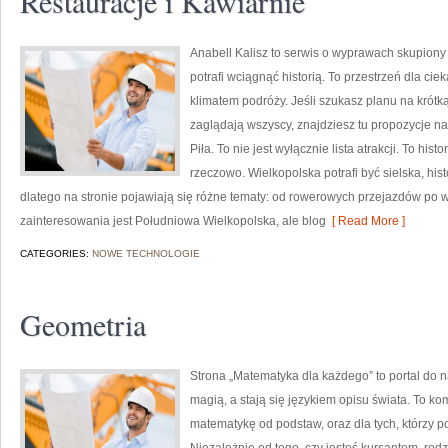
Restauracje i Kawiarnie
Anabell Kalisz to serwis o wyprawach skupiony 
potrafi wciągnąć historią. To przestrzeń dla cie
klimatem podróży. Jeśli szukasz planu na krótką
zaglądają wszyscy, znajdziesz tu propozycje n
Piła. To nie jest wyłącznie lista atrakcji. To h
rzeczowo. Wielkopolska potrafi być sielska, hi
dlatego na stronie pojawiają się różne tematy: od rowerowych przejazdów p
zainteresowania jest Południowa Wielkopolska, ale blog
[ Read More ]
CATEGORIES:
NOWE TECHNOLOGIE
Geometria
Strona „Matematyka dla każdego” to portal do n
magią, a stają się językiem opisu świata. To k
matematykę od podstaw, oraz dla tych, którzy p