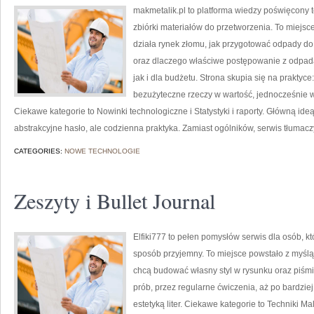
makmetalik.pl to platforma wiedzy poświęcony
zbiórki materiałów do przetworzenia. To miejsce 
działa rynek złomu, jak przygotować odpady do
oraz dlaczego właściwe postępowanie z odpad
jak i dla budżetu. Strona skupia się na praktyc
bezużyteczne rzeczy w wartość, jednocześnie 
Ciekawe kategorie to Nowinki technologiczne i Statystyki i raporty. Główną ideą 
abstrakcyjne hasło, ale codzienna praktyka. Zamiast ogólników, serwis tłumacz
CATEGORIES:
NOWE TECHNOLOGIE
Zeszyty i Bullet Journal
Elfiki777 to pełen pomysłów serwis dla osób, k
sposób przyjemny. To miejsce powstało z myślą o
chcą budować własny styl w rysunku oraz piśmi
prób, przez regularne ćwiczenia, aż po bardz
estetyką liter. Ciekawe kategorie to Techniki Ma