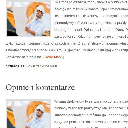
Ta strona to wszechstronny serwis o budownict
największą różnicę w konstrukcjach: materiał
Jeżeli interesuje Cię wznoszenie budynku, mode
elementy wykończeniowe, znajdziesz tu prakt
bez zbędnej teorii. Polecamy kategorie Domy D
zastosowanie. Rdzeniem serwisu jest materiał 
wykonawczej, rzemieślniczej oraz codziennej. Z jednej strony omawiamy właś
zawartość wody, stabilność wymiarowa, gęstość i trwałość. Z drugiej – pokazujem
konkretne działania na
[ Read More ]
CATEGORIES:
NOWE TECHNOLOGIE
Opinie i komentarze
Wikana BioEnergia to serwis stworzona dla osób
biomasy w sposób praktyczny, ale jednocześnie 
surowce pochodzenia roślinnego i odpadowego 
droga od pola i lasu do kotłowni, oraz na co z