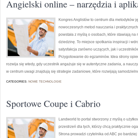
Angielski online – narzędzia i aplik
Kongres Anglistów to centrum dla metodyków ję
nowoczesnych metod nauczania i praktycznych 
powstała z myślą o osobach, które stawiają na 
dziedzinę. To miejsce spotkania inspiracji i wd
satysfakcja zarówno uczących, jak i uczestni
Przygotowanie do egzaminów. Idea strony opiera
rozwija się wtedy, gdy uczestnik angażuje się w autentyczne zadania, a nauczy
w centrum uwagi znajdują się strategie zadaniowe, które rozwijają samodzieln
CATEGORIES:
NOWE TECHNOLOGIE
Sportowe Coupe i Cabrio
Landworld to portal stworzony z myślą o użytk
przestrzeń dla tych, którzy chcą praktycznie o
Strona prowadzi czytelnika od ABC po bardziej