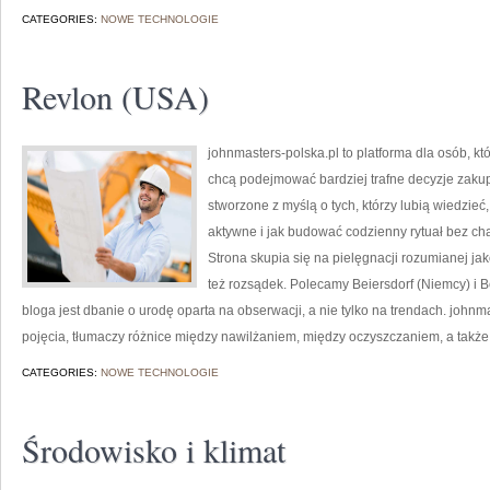
CATEGORIES:
NOWE TECHNOLOGIE
Revlon (USA)
johnmasters-polska.pl to platforma dla osób, kt
chcą podejmować bardziej trafne decyzje zaku
stworzone z myślą o tych, którzy lubią wiedzieć,
aktywne i jak budować codzienny rytuał bez c
Strona skupia się na pielęgnacji rozumianej jak
też rozsądek. Polecamy Beiersdorf (Niemcy) i
bloga jest dbanie o urodę oparta na obserwacji, a nie tylko na trendach. joh
pojęcia, tłumaczy różnice między nawilżaniem, między oczyszczaniem, a także
CATEGORIES:
NOWE TECHNOLOGIE
Środowisko i klimat