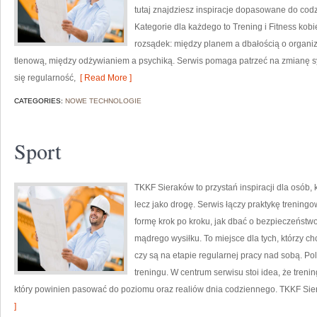
tutaj znajdziesz inspiracje dopasowane do codz
Kategorie dla każdego to Trening i Fitness kob
rozsądek: między planem a dbałością o organ
tlenową, między odżywianiem a psychiką. Serwis pomaga patrzeć na zmianę sylw
się regularność,
[ Read More ]
CATEGORIES:
NOWE TECHNOLOGIE
Sport
TKKF Sieraków to przystań inspiracji dla osób, 
lecz jako drogę. Serwis łączy praktykę trening
formę krok po kroku, jak dbać o bezpieczeństwo
mądrego wysiłku. To miejsce dla tych, którzy ch
czy są na etapie regularnej pracy nad sobą. Pol
treningu. W centrum serwisu stoi idea, że trenin
który powinien pasować do poziomu oraz realiów dnia codziennego. TKKF Si
]