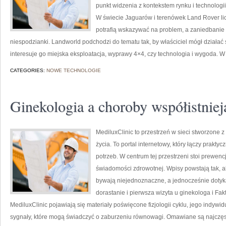
punkt widzenia z kontekstem rynku i technologi
W świecie Jaguarów i terenówek Land Rover li
potrafią wskazywać na problem, a zaniedbanie
niespodzianki. Landworld podchodzi do tematu tak, by właściciel mógł działać
interesuje go miejska eksploatacja, wyprawy 4×4, czy technologia i wygoda. W
CATEGORIES:
NOWE TECHNOLOGIE
Ginekologia a choroby współistniej
MediluxClinic to przestrzeń w sieci stworzone 
życia. To portal internetowy, który łączy prakt
potrzeb. W centrum tej przestrzeni stoi prewe
świadomości zdrowotnej. Wpisy powstają tak, ab
bywają niejednoznaczne, a jednocześnie dotyka
dorastanie i pierwsza wizyta u ginekologa i Fak
MediluxClinic pojawiają się materiały poświęcone fizjologii cyklu, jego indyw
sygnały, które mogą świadczyć o zaburzeniu równowagi. Omawiane są najczęst