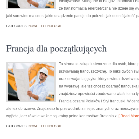
efektywność. Kategorie to Biogaz i biomasa i Bi
że transformacja energetyczna nie dzieje się wy
jaki surowiec ma sens, jakie urządzenie pasuje do potrzeb, jak ocenić jakość pa
CATEGORIES:
NOWE TECHNOLOGIE
Francja dla początkujących
Ta strona to zakątek stworzone dla osób, które
przyswajają francuszczyznę. To miks dwóch ś
oraz oswajania języka, który otwiera drzwi w ro
na wyprawę, ale też chcesz ogarnąć francuską 
znajdziesz opowieści zbudowane właśnie na ty
Francja oczami Polaków i Styl francuski. W cen
ale też obrazowo. Znajdziesz tu przewodniki z miejsc znanych oraz nieoczywist
wyjścia, lecz równie ważne są krainy pełne kontrastów: Bretania z
[ Read More
CATEGORIES:
NOWE TECHNOLOGIE