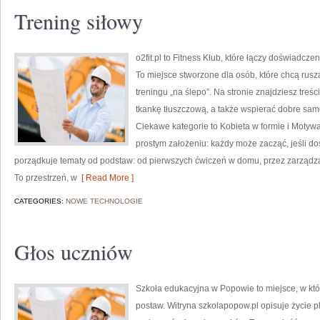
Trening siłowy
o2fit.pl to Fitness Klub, które łączy doświadczen
To miejsce stworzone dla osób, które chcą rusz
treningu „na ślepo”. Na stronie znajdziesz tre
tkankę tłuszczową, a także wspierać dobre sam
Ciekawe kategorie to Kobieta w formie i Motywacj
prostym założeniu: każdy może zacząć, jeśli do
porządkuje tematy od podstaw: od pierwszych ćwiczeń w domu, przez zarząd
To przestrzeń, w
[ Read More ]
CATEGORIES:
NOWE TECHNOLOGIE
Głos uczniów
Szkoła edukacyjna w Popowie to miejsce, w kt
postaw. Witryna szkolapopow.pl opisuje życie p