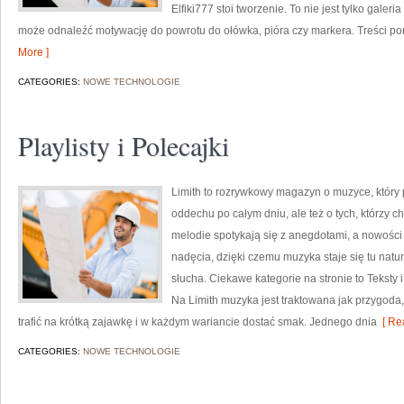
Elfiki777 stoi tworzenie. To nie jest tylko galer
może odnaleźć motywację do powrotu do ołówka, pióra czy markera. Treści po
More ]
CATEGORIES:
NOWE TECHNOLOGIE
Playlisty i Polecajki
Limith to rozrywkowy magazyn o muzyce, który 
oddechu po całym dniu, ale też o tych, którzy c
melodie spotykają się z anegdotami, a nowości 
nadęcia, dzięki czemu muzyka staje się tu natura
słucha. Ciekawe kategorie na stronie to Teksty
Na Limith muzyka jest traktowana jak przygoda, 
trafić na krótką zajawkę i w każdym wariancie dostać smak. Jednego dnia
[ Re
CATEGORIES:
NOWE TECHNOLOGIE