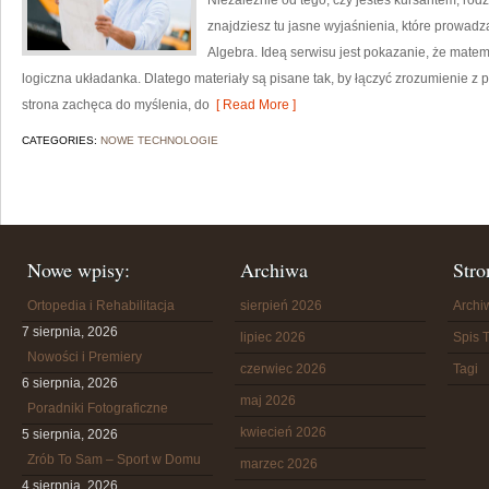
Niezależnie od tego, czy jesteś kursantem, rod
znajdziesz tu jasne wyjaśnienia, które prowadz
Algebra. Ideą serwisu jest pokazanie, że matema
logiczna układanka. Dlatego materiały są pisane tak, by łączyć zrozumienie z 
strona zachęca do myślenia, do
[ Read More ]
CATEGORIES:
NOWE TECHNOLOGIE
Nowe wpisy:
Archiwa
Stro
Ortopedia i Rehabilitacja
sierpień 2026
Arch
7 sierpnia, 2026
lipiec 2026
Spis T
Nowości i Premiery
czerwiec 2026
Tagi
6 sierpnia, 2026
maj 2026
Poradniki Fotograficzne
kwiecień 2026
5 sierpnia, 2026
Zrób To Sam – Sport w Domu
marzec 2026
4 sierpnia, 2026