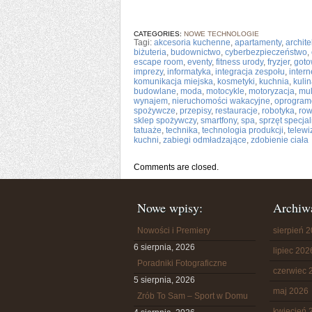
CATEGORIES:
NOWE TECHNOLOGIE
Tagi:
akcesoria kuchenne
,
apartamenty
,
archite
biżuteria
,
budownictwo
,
cyberbezpieczeństwo
,
escape room
,
eventy
,
fitness urody
,
fryzjer
,
goto
imprezy
,
informatyka
,
integracja zespołu
,
intern
komunikacja miejska
,
kosmetyki
,
kuchnia
,
kulin
budowlane
,
moda
,
motocykle
,
motoryzacja
,
mul
wynajem
,
nieruchomości wakacyjne
,
oprogram
spożywcze
,
przepisy
,
restauracje
,
robotyka
,
row
sklep spożywczy
,
smartfony
,
spa
,
sprzęt specjal
tatuaże
,
technika
,
technologia produkcji
,
telewi
kuchni
,
zabiegi odmładzające
,
zdobienie ciała
Comments are closed.
Nowe wpisy:
Archiw
Nowości i Premiery
sierpień 
6 sierpnia, 2026
lipiec 202
Poradniki Fotograficzne
czerwiec 
5 sierpnia, 2026
maj 2026
Zrób To Sam – Sport w Domu
kwiecień 