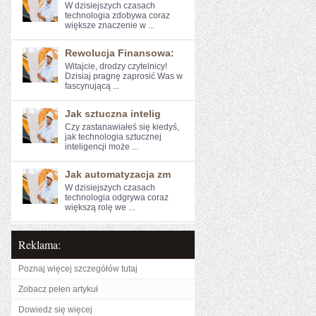
W⁢ dzisiejszych⁢ czasach
technologia zdobywa coraz
większe znaczenie w ...
Rewolucja Finansowa:
Witajcie, drodzy czytelnicy!
Dzisiaj pragnę zaprosić Was⁢ w
fascynującą ...
Jak sztuczna intelig
Czy zastanawiałeś się kiedyś,
jak technologia sztucznej
inteligencji może ...
Jak automatyzacja zm
W dzisiejszych czasach
technologia odgrywa ⁢coraz
większą rolę we ...
Reklama:
Poznaj więcej szczegółów tutaj
Zobacz pełen artykuł
Dowiedz się więcej