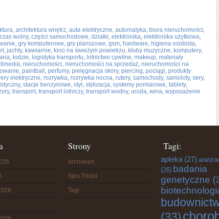
ktura
,
architektura wnętrz
,
auta elektryczne
,
automatyka
,
biura nieruchomości
,
czas wolny
,
części samochodowe
,
działki
,
elektronika
,
elektronika użytkowa
,
wanie
,
gry komputerowe
,
gry planszowe
,
gsm
,
hardware
,
higiena osobista
,
et
,
jachty
,
kawiarnie
,
kino na świeżym powietrzu
,
kluby muzyczne
,
komputery
,
aria
,
łodzie
,
logistyka transportu
,
lotnictwo cywilne
,
makeup
,
materiały
timedia
,
nieruchomości
,
nieruchomości na sprzedaż
,
nieruchomości na
owanie
,
paintball
,
perfumy
,
pielęgnacja skóry
,
piercing
,
pociągi
,
produkty
ery elektryczne
,
rozrywka
,
rozrywka nocna
,
rutery
,
samochody
,
samoloty
,
sery
,
istyczny
,
stacje benzynowe
,
styl
,
stylizacja
,
systemy pomiarowe
,
tablety
,
zory
,
transport
,
transport lotniczy
,
transport wodny
,
uroda
,
wina
,
wyposażenie
a
Strony
Tagi:
apteka
(27)
aranża
2026
Archiwum
badania
(26)
6
Spis Treści
genetyczne
(
biotechnologi
2026
Tagi
budownict
choro
(33)
2026