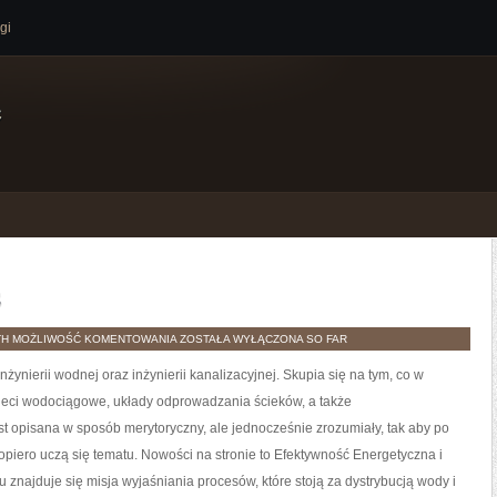
gi
e
s
DIAGNOSTYKA
TH
MOŻLIWOŚĆ KOMENTOWANIA
ZOSTAŁA WYŁĄCZONA
SO FAR
I
SERWIS
żynierii wodnej oraz inżynierii kanalizacyjnej. Skupia się na tym, co w
 sieci wodociągowe, układy odprowadzania ścieków, a także
opisana w sposób merytoryczny, ale jednocześnie zrozumiały, tak aby po
 dopiero uczą się tematu. Nowości na stronie to Efektywność Energetyczna i
u znajduje się misja wyjaśniania procesów, które stoją za dystrybucją wody i