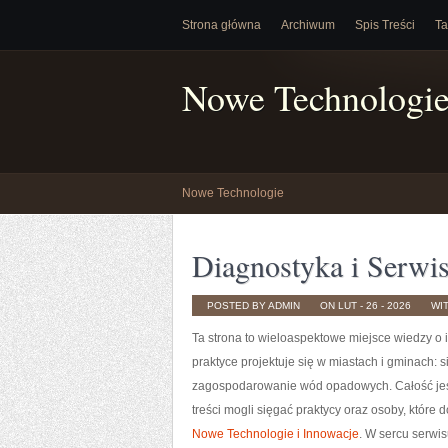
Strona główna
Archiwum
Spis Treści
Ta
Nowe Technologi
Nowe Technologie
Diagnostyka i Serwi
POSTED BY ADMIN
ON LUT - 26 - 2026
WI
Ta strona to wieloaspektowe miejsce wiedzy o in
praktyce projektuje się w miastach i gminach:
zagospodarowanie wód opadowych. Całość jest 
treści mogli sięgać praktycy oraz osoby, które
Nowe Technologie i Innowacje
. W sercu serwis