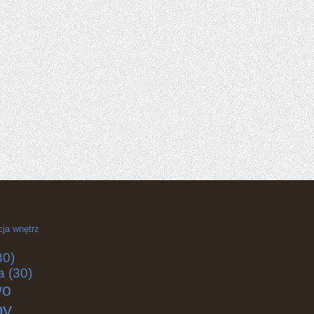
cja wnętrz
30)
a
(30)
wo
by