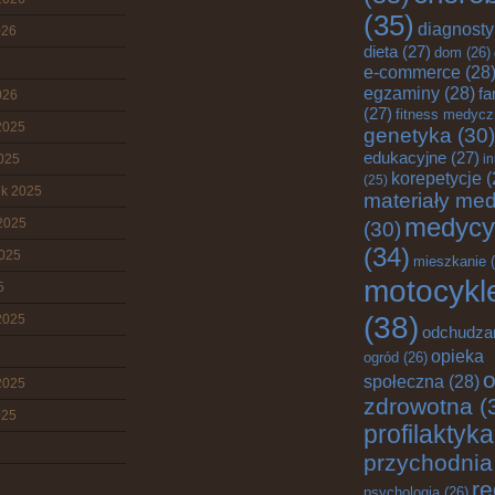
(35)
diagnost
026
dieta
(27)
dom
(26)
e-commerce
(28
egzaminy
(28)
fa
026
(27)
fitness medyc
2025
genetyka
(30)
edukacyjne
(27)
2025
i
korepetycje
(
(25)
ik 2025
materiały me
medycy
2025
(30)
(34)
2025
mieszkanie
(
motocykl
5
(38)
2025
odchudza
opieka
ogród
(26)
o
społeczna
(28)
2025
zdrowotna
(
025
profilaktyka
przychodnia
re
psychologia
(26)