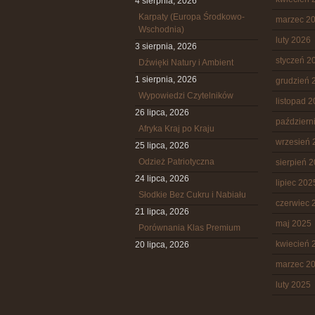
4 sierpnia, 2026
Karpaty (Europa Środkowo-
marzec 2
Wschodnia)
luty 2026
3 sierpnia, 2026
styczeń 2
Dźwięki Natury i Ambient
1 sierpnia, 2026
grudzień 
Wypowiedzi Czytelników
listopad 
26 lipca, 2026
październ
Afryka Kraj po Kraju
wrzesień 
25 lipca, 2026
Odzież Patriotyczna
sierpień 
24 lipca, 2026
lipiec 202
Słodkie Bez Cukru i Nabiału
czerwiec 
21 lipca, 2026
maj 2025
Porównania Klas Premium
kwiecień 
20 lipca, 2026
marzec 2
luty 2025