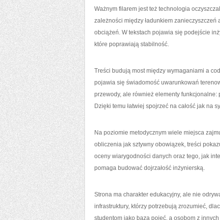
Ważnym filarem jest też technologia oczyszczal
zależności między ładunkiem zanieczyszczeń a
obciążeń. W tekstach pojawia się podejście inż
które poprawiają stabilność.
Treści budują most między wymaganiami a codzi
pojawia się świadomość uwarunkowań terenowych
przewody, ale również elementy funkcjonalne:
Dzięki temu łatwiej spojrzeć na całość jak na 
Na poziomie metodycznym wiele miejsca zajmu
obliczenia jak sztywny obowiązek, treści poka
oceny wiarygodności danych oraz tego, jak in
pomaga budować dojrzałość inżynierską.
Strona ma charakter edukacyjny, ale nie odrywa
infrastruktury, którzy potrzebują zrozumieć, 
studentom jako baza pojęć, a osobom z innych 