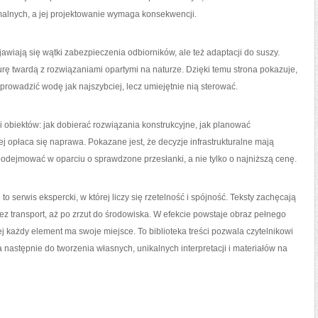
emalnych, a jej projektowanie wymaga konsekwencji.
wiają się wątki zabezpieczenia odbiorników, ale też adaptacji do suszy.
urę twardą z rozwiązaniami opartymi na naturze. Dzięki temu strona pokazuje,
prowadzić wodę jak najszybciej, lecz umiejętnie nią sterować.
i i obiektów: jak dobierać rozwiązania konstrukcyjne, jak planować
ej opłaca się naprawa. Pokazane jest, że decyzje infrastrukturalne mają
podejmować w oparciu o sprawdzone przesłanki, a nie tylko o najniższą cenę.
to serwis ekspercki, w której liczy się rzetelność i spójność. Teksty zachęcają
z transport, aż po zrzut do środowiska. W efekcie powstaje obraz pełnego
j każdy element ma swoje miejsce. To biblioteka treści pozwala czytelnikowi
 następnie do tworzenia własnych, unikalnych interpretacji i materiałów na