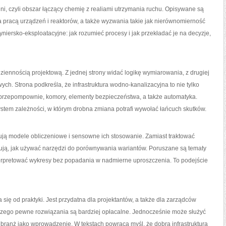
ni, czyli obszar łączący chemię z realiami utrzymania ruchu. Opisywane są
 pracą urządzeń i reaktorów, a także wyzwania takie jak nierównomierność
yniersko-eksploatacyjne: jak rozumieć procesy i jak przekładać je na decyzje,
ennością projektową. Z jednej strony widać logikę wymiarowania, z drugiej
. Strona podkreśla, że infrastruktura wodno-kanalizacyjna to nie tylko
 przepompownie, komory, elementy bezpieczeństwa, a także automatyka.
system zależności, w którym drobna zmiana potrafi wywołać łańcuch skutków.
ją modele obliczeniowe i sensowne ich stosowanie. Zamiast traktować
zują, jak używać narzędzi do porównywania wariantów. Poruszane są tematy
terpretować wykresy bez popadania w nadmierne uproszczenia. To podejście
 się od praktyki. Jest przydatna dla projektantów, a także dla zarządców
dlaczego pewne rozwiązania są bardziej opłacalne. Jednocześnie może służyć
branż jako wprowadzenie. W tekstach powraca myśl, że dobra infrastruktura