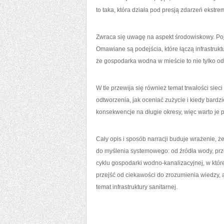
to taka, która działa pod presją zdarzeń ekstr
Zwraca się uwagę na aspekt środowiskowy. Poja
Omawiane są podejścia, które łączą infrastrukt
że gospodarka wodna w mieście to nie tylko od
W tle przewija się również temat trwałości siec
odtworzenia, jak oceniać zużycie i kiedy bardzi
konsekwencje na długie okresy, więc warto je 
Cały opis i sposób narracji buduje wrażenie, że 
do myślenia systemowego: od źródła wody, prze
cyklu gospodarki wodno-kanalizacyjnej, w które
przejść od ciekawości do zrozumienia wiedzy, a
temat infrastruktury sanitarnej.