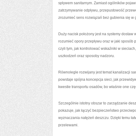
spływem sanitarnym. Zamiast ogólników pojawia
zatrzymywanie odpływu, przepustowość przewod
zrozumieć sens rozwiązań bez gubienia się w 
Duży nacisk położony jest na systemy dostaw wo
rozumieć opory przepływu oraz w jaki sposób p
czyli tym, jak kontrolować wskaźniki w sieciach
uszkodzeń oraz sposoby nadzoru.
Równolegle rozwijany jest temat kanalizacji sa
powstaje spójna koncepcja sieci, jak przewidy
kwestie transportu osadów, bo właśnie one częst
Szczególnie istotny obszar to zarządzanie desz
pokazuje, jak łączyć bezpieczeństwo przeciwpo
wyznaczania natężeń deszczu. Dzięki temu łatw
przelewami.