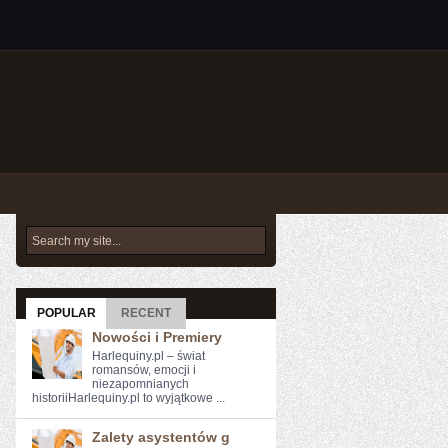
POPULAR
RECENT
Nowości i Premiery
Harlequiny.pl – świat
romansów, emocji i
niezapomnianych
historiiHarlequiny.pl to wyjątkowe ...
Zalety asystentów g