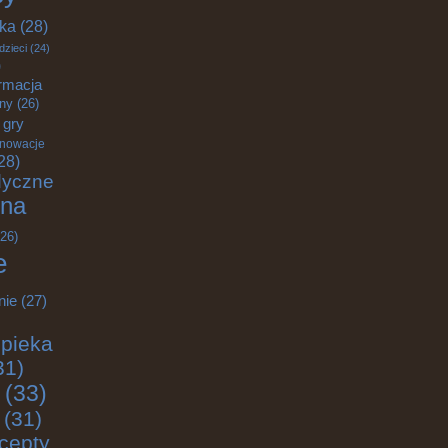
yka
(28)
dzieci
(24)
)
rmacja
zny
(26)
gry
nnowacje
28)
dyczne
na
26)
e
nie
(27)
pieka
31)
(33)
(31)
cepty