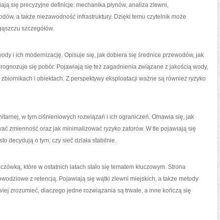
ją się precyzyjne definicje: mechanika płynów, analiza zlewni,
ów, a także niezawodność infrastruktury. Dzięki temu czytelnik może
gąszczu szczegółów.
dy i ich modernizację. Opisuje się, jak dobiera się średnice przewodów, jak
rognozuje się pobór. Pojawiają się też zagadnienia związane z jakością wody,
, zbiornikach i obiektach. Z perspektywy eksploatacji ważne są również ryzyko
nitarnej, w tym ciśnieniowych rozwiązań i ich ograniczeń. Omawia się, jak
wać zmienność oraz jak minimalizować ryzyko zatorów. W tle pojawiają się
o decydują o tym, czy sieć działa stabilnie.
czówką, które w ostatnich latach stało się tematem kluczowym. Strona
wodziowe z retencją. Pojawiają się wątki zlewni miejskich, a także metody
iej zrozumieć, dlaczego jedne rozwiązania są trwałe, a inne kończą się