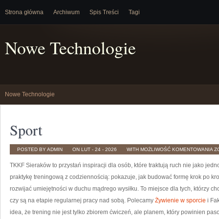
Strona główna
Archiwum
Spis Treści
Tagi
Nowe Technologie
Nowe Technologie
Sport
S
POSTED BY ADMIN
ON LUT - 24 - 2026
WITH
MOŻLIWOŚĆ KOMENTOWANIA
Z
TKKF Sieraków to przystań inspiracji dla osób, które traktują ruch nie jako jed
praktykę treningową z codziennością: pokazuje, jak budować formę krok po kro
rozwijać umiejętności w duchu mądrego wysiłku. To miejsce dla tych, którzy ch
czy są na etapie regularnej pracy nad sobą. Polecamy
Żywienie w sporcie
i Fak
idea, że trening nie jest tylko zbiorem ćwiczeń, ale planem, który powinien p