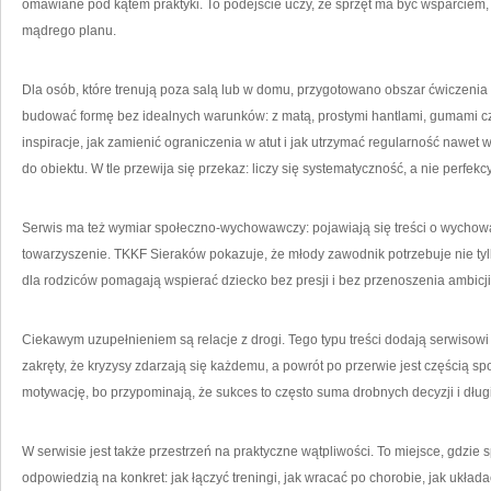
omawiane pod kątem praktyki. To podejście uczy, że sprzęt ma być wsparciem, a
mądrego planu.
Dla osób, które trenują poza salą lub w domu, przygotowano obszar ćwiczeni
budować formę bez idealnych warunków: z matą, prostymi hantlami, gumami cz
inspiracje, jak zamienić ograniczenia w atut i jak utrzymać regularność nawet
do obiektu. W tle przewija się przekaz: liczy się systematyczność, a nie perfekcy
Serwis ma też wymiar społeczno-wychowawczy: pojawiają się treści o wychowani
towarzyszenie. TKKF Sieraków pokazuje, że młody zawodnik potrzebuje nie tyl
dla rodziców pomagają wspierać dziecko bez presji i bez przenoszenia ambicj
Ciekawym uzupełnieniem są relacje z drogi. Tego typu treści dodają serwisowi 
zakręty, że kryzysy zdarzają się każdemu, a powrót po przerwie jest częścią 
motywację, bo przypominają, że sukces to często suma drobnych decyzji i długi
W serwisie jest także przestrzeń na praktyczne wątpliwości. To miejsce, gdzie spo
odpowiedzią na konkret: jak łączyć treningi, jak wracać po chorobie, jak ukła