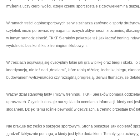
myślenia uczy cierpliwości, dzięki czemu sport zostaje z człowiekiem na dłużej.
W ramach treści ogólnosportowych serwis zahacza zarówno o sporty drużynowe,
czytelnik może porównać wymagania różnych aktywności i zrozumieć, dlaczego
w innym samodzielność. TKKF Sieraków pokazuje też, jak łączyć trening indyw
wydolność bez konfliktu z treningiem klubowym.
W treściach pojawiają się dyscypliny takie jak gra w piłkę oraz biegi i skoki. T
koordynacją, ale też nad „detalami”, które robią różnicę: techniką biegu, ekon
budowaniem wytrzymałości czy rozsądną progresją. Serwis tłumaczy, że detale t
Ważny dział stanowią fakty i mity w treningu. TKKF Sieraków pomaga oddzie
uproszczeń. Czytelnik dostaje narzędzia do oceniania informacji: kiedy coś jest
sloganem. Dzięki temu rośnie pewność w decyzjach, a trening przestaje być lot
Nie brakuje też treści o sprzęcie sportowym. Strona pokazuje, jak dobierać sprz
„gadżet” faktycznie pomaga, a kiedy jest tylko dodatkiem. Tematy typu uchwyty