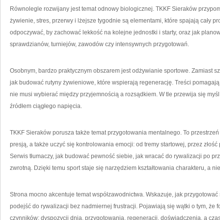
Równolegle rozwijany jest temat odnowy biologicznej. TKKF Sieraków przypomi
żywienie, stres, przerwy i lżejsze tygodnie są elementami, które spajają cały 
odpoczywać, by zachować lekkość na kolejne jednostki i starty, oraz jak plano
sprawdzianów, turniejów, zawodów czy intensywnych przygotowań.
Osobnym, bardzo praktycznym obszarem jest odżywianie sportowe. Zamiast s
jak budować rutyny żywieniowe, które wspierają regenerację. Treści pomagają
nie musi wybierać między przyjemnością a rozsądkiem. W tle przewija się myśl
źródłem ciągłego napięcia.
TKKF Sieraków porusza także temat przygotowania mentalnego. To przestrzeń dl
presją, a także uczyć się kontrolowania emocji: od tremy startowej, przez złoś
Serwis tłumaczy, jak budować pewność siebie, jak wracać do rywalizacji po prz
zwrotną. Dzięki temu sport staje się narzędziem kształtowania charakteru, a ni
Strona mocno akcentuje temat współzawodnictwa. Wskazuje, jak przygotować się
podejść do rywalizacji bez nadmiernej frustracji. Pojawiają się wątki o tym, że 
czynników: dyspozycji dnia, przygotowania, regeneracji, doświadczenia, a cz