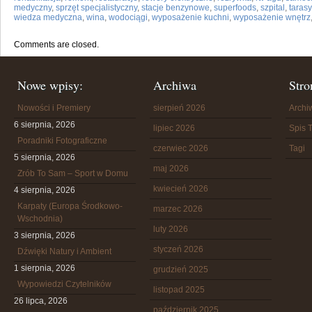
medyczny
,
sprzęt specjalistyczny
,
stacje benzynowe
,
superfoods
,
szpital
,
tarasy
wiedza medyczna
,
wina
,
wodociągi
,
wyposażenie kuchni
,
wyposażenie wnętrz
Comments are closed.
Nowe wpisy:
Archiwa
Stro
Nowości i Premiery
sierpień 2026
Arch
6 sierpnia, 2026
lipiec 2026
Spis T
Poradniki Fotograficzne
czerwiec 2026
Tagi
5 sierpnia, 2026
maj 2026
Zrób To Sam – Sport w Domu
kwiecień 2026
4 sierpnia, 2026
Karpaty (Europa Środkowo-
marzec 2026
Wschodnia)
luty 2026
3 sierpnia, 2026
styczeń 2026
Dźwięki Natury i Ambient
1 sierpnia, 2026
grudzień 2025
Wypowiedzi Czytelników
listopad 2025
26 lipca, 2026
październik 2025