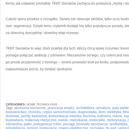
formy, jak ustawiać priorytety. TKKF Sieraków zachęca do podejścia „myślę i do
Całość spina przekaz o rozsądku. Serwis nie obiecuje skrótów, tylko uczy bud
ram: regeneracji. Dzięki temu czytelnik dostaje nie tylko pojedyncze porady, a
na dowolną dyscyplinę i dowolny etap rozwoju.
TKKF Sieraków to więc zbiór praktyk dla tych, którzy chcą lepiej rozumieć trenin
pomaga połączyć ambicję z zdrowiem. Niezależnie od tego, czy celem jest moc
po prostu przyjemność z treningu – serwis prowadzi krok po kroku, podpowiada
najważniejsze jest to, by działać spokojnie.
CATEGORIES:
NOWE TECHNOLOGIE
Tagi:
akcesoria kuchenne
,
aranżacja wnętrz
,
architektura
,
armatura
,
auta elekt
budownictwo
,
choroby
,
części samochodowe
,
diagnostyka
,
dom
,
elektryka
,
fit
domowe
,
jachty
,
kawiarnie
,
komunikacja miejska
,
kuchnia
,
kulinaria
,
łodzie
,
log
budowlane
,
materiały medyczne
,
meble
,
mieszkanie
,
motocykle
,
motoryzacja
,
zdrowotna
,
patio
,
pielęgnacja roślin
,
pociągi
,
produkty spożywcze
,
profilaktyka
rehabilitacja
,
remont
,
restauracje
,
rowery elektryczne
,
rozrywka
,
rtv agd
,
samoc