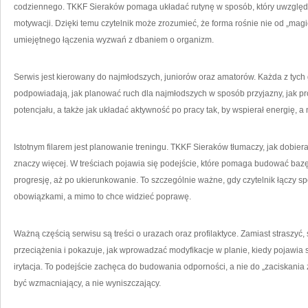
codziennego. TKKF Sieraków pomaga układać rutynę w sposób, który uwzględn
motywacji. Dzięki temu czytelnik może zrozumieć, że forma rośnie nie od „magic
umiejętnego łączenia wyzwań z dbaniem o organizm.
Serwis jest kierowany do najmłodszych, juniorów oraz amatorów. Każda z tych g
podpowiadają, jak planować ruch dla najmłodszych w sposób przyjazny, jak pr
potencjału, a także jak układać aktywność po pracy tak, by wspierał energię, a 
Istotnym filarem jest planowanie treningu. TKKF Sieraków tłumaczy, jak dobie
znaczy więcej. W treściach pojawia się podejście, które pomaga budować bazę: 
progresję, aż po ukierunkowanie. To szczególnie ważne, gdy czytelnik łączy spo
obowiązkami, a mimo to chce widzieć poprawę.
Ważną częścią serwisu są treści o urazach oraz profilaktyce. Zamiast straszy
przeciążenia i pokazuje, jak wprowadzać modyfikacje w planie, kiedy pojawia s
irytacja. To podejście zachęca do budowania odporności, a nie do „zaciskania
być wzmacniający, a nie wyniszczający.