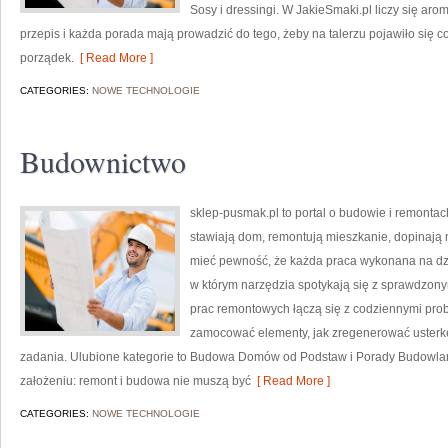
Sosy i dressingi. W JakieSmaki.pl liczy się aro
przepis i każda porada mają prowadzić do tego, żeby na talerzu pojawiło się c
porządek.
[ Read More ]
CATEGORIES:
NOWE TECHNOLOGIE
Budownictwo
sklep-pusmak.pl to portal o budowie i remontach
stawiają dom, remontują mieszkanie, dopinają n
mieć pewność, że każda praca wykonana na dzi
w którym narzędzia spotykają się z sprawdzonym
prac remontowych łączą się z codziennymi pro
zamocować elementy, jak zregenerować usterkę
zadania. Ulubione kategorie to Budowa Domów od Podstaw i Porady Budowlane
założeniu: remont i budowa nie muszą być
[ Read More ]
CATEGORIES:
NOWE TECHNOLOGIE