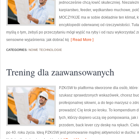
jednocześnie chcą łowić skuteczniej. Niezależnie
karpiarstwo, feeder, wędkarstwo muchowe, po
MOCZYKIJE ma w sobie dokładnie ten klimat, kt
encyklopedii oderwanej od rzeczywistości. Tutaj 
myślą o tym, żebyś po przeczytaniu mógł wyjść na ryby i od razu wykorzystać
sensowne wyjaśnienia: jak dobrać kij
[ Read More ]
CATEGORIES:
NOWE TECHNOLOGIE
Trening dla zaawansowanych
PZKiSW to platforma stworzone dla osób, które k
szukasz sprawdzonych wskazówek, chcesz bud
profesjonalnej siłowni, a do tego marzysz o zdro
prowadzić Cię krok po kroku. To kompendium d
tych, którzy dopiero uczą się pompowania, jak 
przodem, back lever czy deskę na rękach. Cieka
po 40. roku życia. Ideą PZKiSW jest promowanie mądrej aktywności w duchu