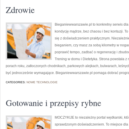
Zdrowie
Bieganiewwarszawie.pl to konkretny serwis dla o
kondycję mądrze, bez chaosu i bez kontuzji. T
się z doświadczeniem praktycznym. Niezależnie
bieganiem, czy masz za sobą kilometry w nogac
poprawić tempo, zadbać o regenerację i zbudo
Trening w domu i Dietetyka. Strona powstała z 
porach roku, zatłoczonych chodnikach, parkowych alejkach, bulwarach, leśnych 
być jednocześnie wymagające. Bieganiewwarszawie.pl pomaga dobrać progr
CATEGORIES:
NOWE TECHNOLOGIE
Gotowanie i przepisy rybne
MOCZYKIJE to niezależny portal wędkarski, któ
sprawdzonym doświadczeniem. To miejsce dla o