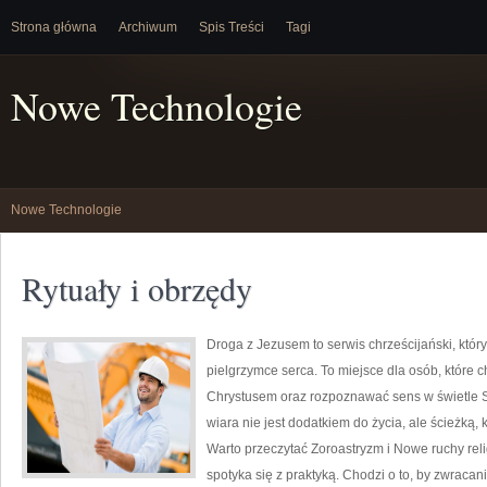
Strona główna
Archiwum
Spis Treści
Tagi
Nowe Technologie
Nowe Technologie
Rytuały i obrzędy
Droga z Jezusem to serwis chrześcijański, któ
pielgrzymce serca. To miejsce dla osób, które 
Chrystusem oraz rozpoznawać sens w świetle S
wiara nie jest dodatkiem do życia, ale ścieżką,
Warto przeczytać Zoroastryzm i Nowe ruchy rel
spotyka się z praktyką. Chodzi o to, by zwracani