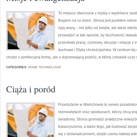
To miejsce stworzone z myślą o wędrówce zauf
Bogiem na co dzień. Strona jest punktem odnies
żyją wiarą – nie tylko od święta, ale także wtedy
prowadzić w taki sposób, by duchowość stawała 
przenikały pracę, rozmowy, decyzje i relacje z 
duchowe i Etyka chrześcijańska. W centrum tej
chodzi o perfekcyjną formę, ale o dojrzewającą podróż, w której człowiek uczy s
CATEGORIES:
NOWE TECHNOLOGIE
Ciąża i poród
Przedszkole w Wielichowie to serwis poradnik
niemowlętach oraz opiekunach, którzy chcą ws
świadomy. Strona gromadzi praktyczne wskazów
towarzyszenia, a także tego, jak budować bezpi
się z doświadczeniem, dzięki czemu łatwiej w