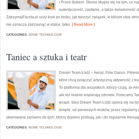
i Przed ślubem. Strona skupia się na tym, co n
autentyczność, zaufanie, a także świadomość si
ZatrzymajFaceta.pl uczy krok po kroku, jak tworzyć związek, w którym obie str
nie oznacza zatrzasnąć w klatce, tylko
[ Read More ]
CATEGORIES:
NOWE TECHNOLOGIE
Taniec a sztuka i teatr
Dream Team Łódź – Aerial, Pole Dance, Fitness
które chcą połączyć artystyczną aktywność z tre
To platforma dla wszystkich, którzy czują, że Aer
ale też realnie wspierają zdrowie. Polecamy Tan
terapii. Idea Dream Team Łódź opiera się na t
tempie: od pierwszych kroków, przez regularny pr
skierowana zarówno do tych, którzy dopiero próbują, jak i do regularnie trenują
CATEGORIES:
NOWE TECHNOLOGIE