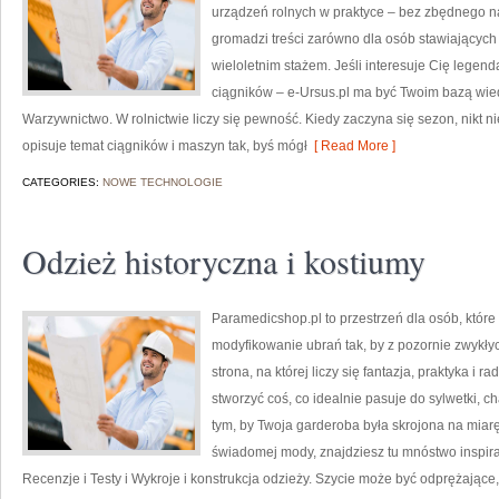
urządzeń rolnych w praktyce – bez zbędnego na
gromadzi treści zarówno dla osób stawiających p
wieloletnim stażem. Jeśli interesuje Cię legend
ciągników – e-Ursus.pl ma być Twoim bazą wie
Warzywnictwo. W rolnictwie liczy się pewność. Kiedy zaczyna się sezon, nikt n
opisuje temat ciągników i maszyn tak, byś mógł
[ Read More ]
CATEGORIES:
NOWE TECHNOLOGIE
Odzież historyczna i kostiumy
Paramedicshop.pl to przestrzeń dla osób, któr
modyfikowanie ubrań tak, by z pozornie zwykłyc
strona, na której liczy się fantazja, praktyka i
stworzyć coś, co idealnie pasuje do sylwetki, c
tym, by Twoja garderoba była skrojona na miar
świadomej mody, znajdziesz tu mnóstwo inspira
Recenzje i Testy i Wykroje i konstrukcja odzieży. Szycie może być odprężając