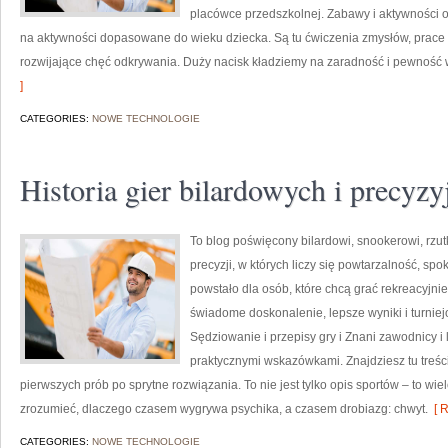
placówce przedszkolnej. Zabawy i aktywności o 
na aktywności dopasowane do wieku dziecka. Są tu ćwiczenia zmysłów, prace
rozwijające chęć odkrywania. Duży nacisk kładziemy na zaradność i pewność 
]
CATEGORIES:
NOWE TECHNOLOGIE
Historia gier bilardowych i precyzy
To blog poświęcony bilardowi, snookerowi, rzu
precyzji, w których liczy się powtarzalność, spok
powstało dla osób, które chcą grać rekreacyjnie,
świadome doskonalenie, lepsze wyniki i turni
Sędziowanie i przepisy gry i Znani zawodnicy i
praktycznymi wskazówkami. Znajdziesz tu treści
pierwszych prób po sprytne rozwiązania. To nie jest tylko opis sportów – to w
zrozumieć, dlaczego czasem wygrywa psychika, a czasem drobiazg: chwyt.
[ R
CATEGORIES:
NOWE TECHNOLOGIE