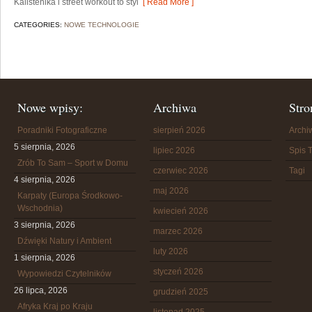
Kalistenika i street workout to styl
[ Read More ]
CATEGORIES:
NOWE TECHNOLOGIE
Nowe wpisy:
Archiwa
Stro
Poradniki Fotograficzne
sierpień 2026
Arch
5 sierpnia, 2026
lipiec 2026
Spis T
Zrób To Sam – Sport w Domu
czerwiec 2026
Tagi
4 sierpnia, 2026
maj 2026
Karpaty (Europa Środkowo-
Wschodnia)
kwiecień 2026
3 sierpnia, 2026
marzec 2026
Dźwięki Natury i Ambient
luty 2026
1 sierpnia, 2026
styczeń 2026
Wypowiedzi Czytelników
26 lipca, 2026
grudzień 2025
Afryka Kraj po Kraju