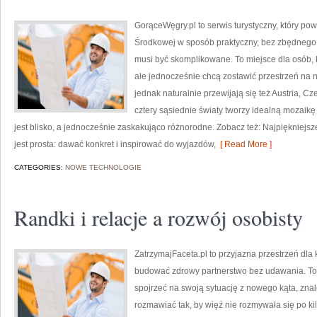
GorąceWęgry.pl to serwis turystyczny, który po
Środkowej w sposób praktyczny, bez zbędnego
musi być skomplikowane. To miejsce dla osób, k
ale jednocześnie chcą zostawić przestrzeń na
jednak naturalnie przewijają się też Austria, C
cztery sąsiednie światy tworzy idealną mozaikę 
jest blisko, a jednocześnie zaskakująco różnorodne. Zobacz też: Najpiękniejsze
jest prosta: dawać konkret i inspirować do wyjazdów,
[ Read More ]
CATEGORIES:
NOWE TECHNOLOGIE
Randki i relacje a rozwój osobisty
ZatrzymajFaceta.pl to przyjazna przestrzeń dla k
budować zdrowy partnerstwo bez udawania. To 
spojrzeć na swoją sytuację z nowego kąta, zna
rozmawiać tak, by więź nie rozmywała się po 