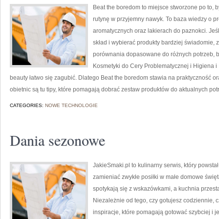
Beat the boredom to miejsce stworzone po to, 
rutynę w przyjemny nawyk. To baza wiedzy o p
aromatycznych oraz lakierach do paznokci. Jeśli
skład i wybierać produkty bardziej świadomie, z
porównania dopasowane do różnych potrzeb, bu
Kosmetyki do Cery Problematycznej i Higiena 
beauty łatwo się zagubić. Dlatego Beat the boredom stawia na praktyczność o
obietnic są tu tipy, które pomagają dobrać zestaw produktów do aktualnych pot
CATEGORIES:
NOWE TECHNOLOGIE
Dania sezonowe
JakieSmaki.pl to kulinarny serwis, który powsta
zamieniać zwykłe posiłki w małe domowe święta
spotykają się z wskazówkami, a kuchnia przesta
Niezależnie od tego, czy gotujesz codziennie, c
inspiracje, które pomagają gotować szybciej i 