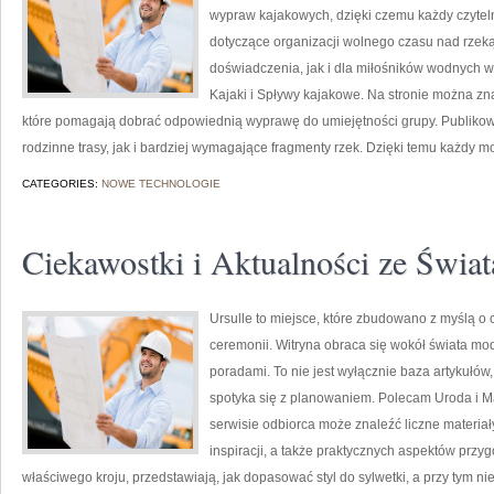
wypraw kajakowych, dzięki czemu każdy czytel
dotyczące organizacji wolnego czasu nad rzek
doświadczenia, jak i dla miłośników wodnych wy
Kajaki i Spływy kajakowe. Na stronie można zn
które pomagają dobrać odpowiednią wyprawę do umiejętności grupy. Publikow
rodzinne trasy, jak i bardziej wymagające fragmenty rzek. Dzięki temu każdy 
CATEGORIES:
NOWE TECHNOLOGIE
Ciekawostki i Aktualności ze Świa
Ursulle to miejsce, które zbudowano z myślą o 
ceremonii. Witryna obraca się wokół świata mod
poradami. To nie jest wyłącznie baza artykułów,
spotyka się z planowaniem. Polecam Uroda i Ma
serwisie odbiorca może znaleźć liczne materiał
inspiracji, a także praktycznych aspektów przy
właściwego kroju, przedstawiają, jak dopasować styl do sylwetki, a przy tym 