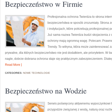
Bezpieczeństwo w Firmie
Profesjonalna ochrona Twierdza to strona inter
bezpieczeństwa w sposób zrozumiały. Strona z
i instytucjach, które potrzebują profesjonalnej
Już sama nazwa Twierdza budzi skojarzenia z o
ochrony mają ogromną wagę. Polecam: Prawne 
Trendy. To witryna, która może zainteresować 
prywatne, dla których bezpieczeństwo nie jest dodatkiem, ale priorytetem. W ś
nagle, dobrze dobrana ochrona staje się praktycznym zabezpieczeniem. Dlat
Read More ]
CATEGORIES:
NOWE TECHNOLOGIE
Bezpieczeństwo na Wodzie
Serwis poświęcony aktywnemu wypoczynkowi to
przygodzie związanej z wodą, naturą oraz ruch