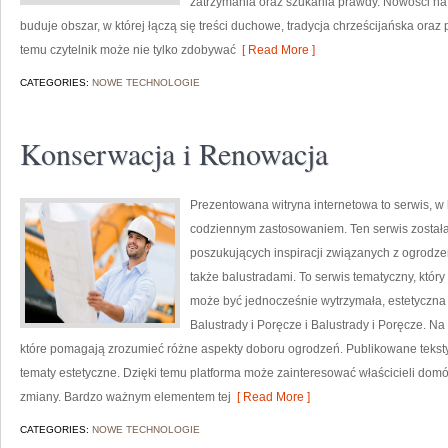
zatrzymania oraz szukania prawdy. Nowości na st
buduje obszar, w której łączą się treści duchowe, tradycja chrześcijańska ora
temu czytelnik może nie tylko zdobywać
[ Read More ]
CATEGORIES:
NOWE TECHNOLOGIE
Konserwacja i Renowacja
Prezentowana witryna internetowa to serwis, w 
codziennym zastosowaniem. Ten serwis został
poszukujących inspiracji związanych z ogrodze
także balustradami. To serwis tematyczny, któr
może być jednocześnie wytrzymała, estetyczn
Balustrady i Poręcze i Balustrady i Poręcze. Na
które pomagają zrozumieć różne aspekty doboru ogrodzeń. Publikowane teksty 
tematy estetyczne. Dzięki temu platforma może zainteresować właścicieli domów
zmiany. Bardzo ważnym elementem tej
[ Read More ]
CATEGORIES:
NOWE TECHNOLOGIE