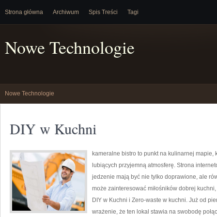
Strona główna
Archiwum
Spis Treści
Tagi
Nowe Technologie
Nowe Technologie
DIY w Kuchni
kameralne bistro to punkt na kulinarnej mapie
lubiących przyjemną atmosferę. Strona internet
jedzenie mają być nie tylko doprawione, ale ró
może zainteresować miłośników dobrej kuchni,
DIY w Kuchni i Zero-waste w kuchni. Już od pi
wrażenie, że ten lokal stawia na swobodę połą