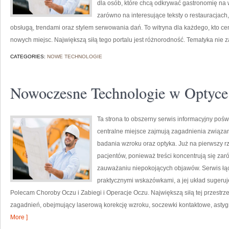
dla osób, które chcą odkrywać gastronomię na 
zarówno na interesujące teksty o restauracjach,
obsługą, trendami oraz stylem serwowania dań. To witryna dla każdego, kto cen
nowych miejsc. Największą siłą tego portalu jest różnorodność. Tematyka nie 
CATEGORIES:
NOWE TECHNOLOGIE
Nowoczesne Technologie w Optyce
Ta strona to obszerny serwis informacyjny pośw
centralne miejsce zajmują zagadnienia związane 
badania wzroku oraz optyka. Już na pierwszy rzu
pacjentów, ponieważ treści koncentrują się zar
zauważaniu niepokojących objawów. Serwis łąc
praktycznymi wskazówkami, a jej układ sugeruj
Polecam Choroby Oczu i Zabiegi i Operacje Oczu. Największą siłą tej przestrz
zagadnień, obejmujący laserową korekcję wzroku, soczewki kontaktowe, ast
More ]