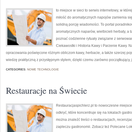
to miejsce w sieci to serwis internetowy, w któr
miłość do aromatycznych napojów zamienia się 
solidną porcję wiadomości. To portal poradnikow
aromatycznych naparów, wielbicieli herbaty, a ta
poznać codzienne rytuały związane z serwowa
Ciekawostki i Historia Kawy i Parzenie Kawy. 
opracowania poświęcone różnym obliczom kawy, herbacie, a także szerzej pojęte
wiedzę praktyczną z przystępnym stylem, dzięki czemu zarówno początkujący, j
CATEGORIES:
NOWE TECHNOLOGIE
Restauracje na Świecie
Restauracjaspichlerz.pl to nowoczesne miejsce
odkryć, które koncentruje się na lokalach gast
można znaleźć treści o restauracjach, recenzja
zapleczu gastronomii. Zobacz też Polecane Loka