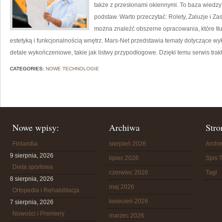
także z przesłonami okiennymi. To baza wiedzy
podstaw. Warto przeczytać: Rolety, Żaluzje i Zasł
można znaleźć obszerne opracowania, które tł
estetyką i funkcjonalnością wnętrz. Mars-Net przedstawia tematy dotyczące w
detale wykończeniowe, takie jak listwy przypodłogowe. Dzięki temu serwis trak
CATEGORIES:
NOWE TECHNOLOGIE
Nowe wpisy:
Archiwa
Stro
Finlandia
sierpień 2026
Arch
9 sierpnia, 2026
lipiec 2026
Spis T
Dieta sportowa
czerwiec 2026
Tagi
8 sierpnia, 2026
maj 2026
Ortopedia i Rehabilitacja
kwiecień 2026
7 sierpnia, 2026
Nowości i Premiery
marzec 2026