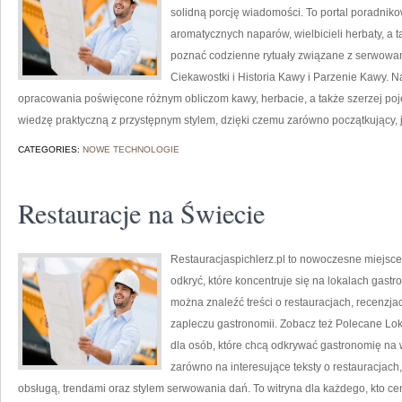
solidną porcję wiadomości. To portal poradnikow
aromatycznych naparów, wielbicieli herbaty, a ta
poznać codzienne rytuały związane z serwowa
Ciekawostki i Historia Kawy i Parzenie Kawy. 
opracowania poświęcone różnym obliczom kawy, herbacie, a także szerzej pojęte
wiedzę praktyczną z przystępnym stylem, dzięki czemu zarówno początkujący, j
CATEGORIES:
NOWE TECHNOLOGIE
Restauracje na Świecie
Restauracjaspichlerz.pl to nowoczesne miejsce
odkryć, które koncentruje się na lokalach gast
można znaleźć treści o restauracjach, recenzja
zapleczu gastronomii. Zobacz też Polecane Loka
dla osób, które chcą odkrywać gastronomię na 
zarówno na interesujące teksty o restauracjach,
obsługą, trendami oraz stylem serwowania dań. To witryna dla każdego, kto cen