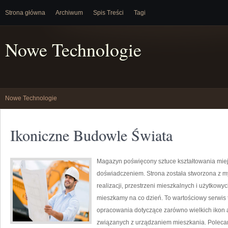
Strona główna
Archiwum
Spis Treści
Tagi
Nowe Technologie
Nowe Technologie
Ikoniczne Budowle Świata
Magazyn poświęcony sztuce kształtowania miejsc
doświadczeniem. Strona została stworzona z m
realizacji, przestrzeni mieszkalnych i użytkowy
mieszkamy na co dzień. To wartościowy serwis
opracowania dotyczące zarówno wielkich ikon a
związanych z urządzaniem mieszkania. Polecamy 