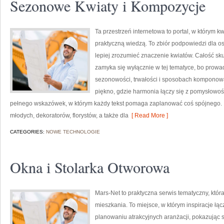
Sezonowe Kwiaty i Kompozycje
Ta przestrzeń internetowa to portal, w którym kw
praktyczną wiedzą. To zbiór podpowiedzi dla os
lepiej zrozumieć znaczenie kwiatów. Całość sku
zamyka się wyłącznie w tej tematyce, bo prowad
sezonowości, trwałości i sposobach komponowa
piękno, gdzie harmonia łączy się z pomysłowośc
pełnego wskazówek, w którym każdy tekst pomaga zaplanować coś spójnego. T
młodych, dekoratorów, florystów, a także dla
[ Read More ]
CATEGORIES:
NOWE TECHNOLOGIE
Okna i Stolarka Otworowa
Mars-Net to praktyczna serwis tematyczny, któr
mieszkania. To miejsce, w którym inspiracje łąc
planowaniu atrakcyjnych aranżacji, pokazując s