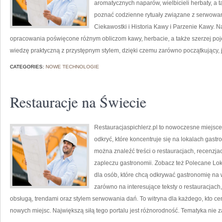
aromatycznych naparów, wielbicieli herbaty, a ta
poznać codzienne rytuały związane z serwowa
Ciekawostki i Historia Kawy i Parzenie Kawy. 
opracowania poświęcone różnym obliczom kawy, herbacie, a także szerzej pojęte
wiedzę praktyczną z przystępnym stylem, dzięki czemu zarówno początkujący, j
CATEGORIES:
NOWE TECHNOLOGIE
Restauracje na Świecie
Restauracjaspichlerz.pl to nowoczesne miejsce
odkryć, które koncentruje się na lokalach gast
można znaleźć treści o restauracjach, recenzja
zapleczu gastronomii. Zobacz też Polecane Loka
dla osób, które chcą odkrywać gastronomię na 
zarówno na interesujące teksty o restauracjach,
obsługą, trendami oraz stylem serwowania dań. To witryna dla każdego, kto cen
nowych miejsc. Największą siłą tego portalu jest różnorodność. Tematyka nie 