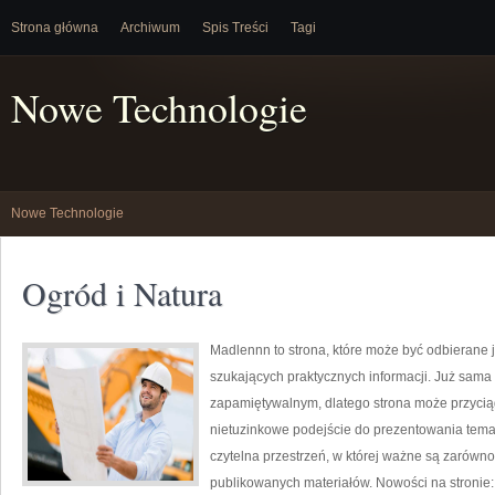
Strona główna
Archiwum
Spis Treści
Tagi
Nowe Technologie
Nowe Technologie
Ogród i Natura
Madlennn to strona, które może być odbierane j
szukających praktycznych informacji. Już sama
zapamiętywalnym, dlatego strona może przycią
nietuzinkowe podejście do prezentowania temató
czytelna przestrzeń, w której ważne są zarówno 
publikowanych materiałów. Nowości na stronie: