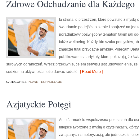
Zdrowe Odchudzanie dla Każdego
ta strona to przestrzeń, które powstało z myślą
świadomie podejść do siebie i spojrzeć na jedz
poradnikowy poświęcony tematom takim jak odc
także wellbeing. Każdy, kto szuka pomysłów, aby 
znajdzie tutaj przydatne artykuły. Polecam Dieta
publikowane są artykuły, które pokazują, że ś
surowych ograniczeń. Wręcz przeciwnie, celem serwisu jest udowodnienie, że
codzienna aktywność może dawać radość.
[ Read More ]
CATEGORIES:
NOWE TECHNOLOGIE
Azjatyckie Potęgi
Auto Jarmark to współczesna przestrzeń dla osób
miejsce tworzone z myślą o czytelnikach, któr
związanych z motoryzacją, ale jednocześnie szu