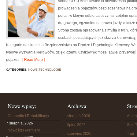
strona ODTJ Bolesławiec to nowoczesna platfor
prowadzenia pojazdów, bezpieczeństwa na dro
portal, w którym odbiorca otrzyma rzetelne opr
drogowego, egzaminu na prawo jazdy, a także 
Strona została opracowana z myślą o tych, którz
osobach posiadających już staż za kierownicą,
Kategorie na stronie to Bezpieczeństwo na Drodze i Psychologia Kierowcy. W s
typowe wyzwania kierowców, dzięki czemu użytkownik może łatwiej przyswoi
pojazdu,
[ Read More ]
CATEGORIES:
NOWE TECHNOLOGIE
Nowe wpisy:
Archiwa
Stro
Ortopedia i Rehabilitacja
sierpień 2026
Arch
7 sierpnia, 2026
lipiec 2026
Spis T
Nowości i Premiery
czerwiec 2026
Tagi