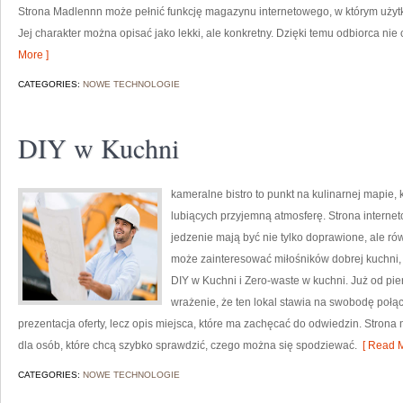
Strona Madlennn może pełnić funkcję magazynu internetowego, w którym użytko
Jej charakter można opisać jako lekki, ale konkretny. Dzięki temu odbiorca nie
More ]
CATEGORIES:
NOWE TECHNOLOGIE
DIY w Kuchni
kameralne bistro to punkt na kulinarnej mapie
lubiących przyjemną atmosferę. Strona internet
jedzenie mają być nie tylko doprawione, ale ró
może zainteresować miłośników dobrej kuchni,
DIY w Kuchni i Zero-waste w kuchni. Już od pi
wrażenie, że ten lokal stawia na swobodę połą
prezentacja oferty, lecz opis miejsca, które ma zachęcać do odwiedzin. Stron
dla osób, które chcą szybko sprawdzić, czego można się spodziewać.
[ Read M
CATEGORIES:
NOWE TECHNOLOGIE