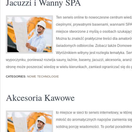
Jacuzzi i Wanny SPA
Ten serwis online to nowoczesne centrum wiedzy
cieplnymi, prywatnymi basenami, wannami SPA
miejsce stworzone z myślą o osobach szukającyc
Można tu znaleźć praktyczne treści dla amatoró
świadomych odbiorców. Zobacz także Domowe
Wyróżnikiem witryny jest rozległa tematyka. Se
wypoczynku, ponieważ rozwija sauny, łaźnie, baseny, jacuzzi, akcesoria, aranż
stronę może poszerzać wiedzę w wielu kierunkach, zamiast ograniczać się do p
CATEGORIES:
NOWE TECHNOLOGIE
Akcesoria Kawowe
to miejsce w sieci to serwis internetowy, w któr
miłość do aromatycznych napojów zamienia się 
solidną porcję wiadomości. To portal poradnikow