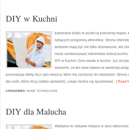
DIY w Kuchni
kameralne bistro to punkt na kulinarnej mapie
lubiących przyjemną atmosferę. Strona internet
jedzenie mają być nie tylko doprawione, ale ró
może zainteresować miłośników dobrej kuchni,
DIY w Kuchni i Zero-waste w kuchni. Już od pi
wrażenie, że ten lokal stawia na swobodę połą
prezentacja oferty, lecz opis miejsca, które ma zachęcać do odwiedzin. Stron
dla osób, które chcą szybko sprawdzić, czego można się spodziewać.
[ Read M
CATEGORIES:
NOWE TECHNOLOGIE
DIY dla Malucha
Wallaboo to ciekawe miejsce w sieci stworzone