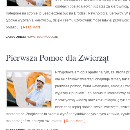
osobach posiadających już staż za kierownicą,
Kategorie na stronie to Bezpieczeństwo na Drodze i Psychologia Kierowcy. W s
typowe wyzwania kierowców, dzięki czemu użytkownik może łatwiej przyswoi
pojazdu,
[ Read More ]
CATEGORIES:
NOWE TECHNOLOGIE
Pierwsza Pomoc dla Zwierząt
Przygotowałem opis oparty na tym, że strona prz
dla miłośników zwierząt i obejmuje tematy takie 
pierwsza pomoc, świat weterynarii, emocje i za
wyjazdy z pupilem. Ten serwis to internetowy za
z praktyczną wiedzą oraz zrozumiałym językiem.
które chcą lepiej dbać o swoje zwierzęta, szu
momentach. Znajdziesz tu szeroki wybór artykułów dotyczących zdrowia, żywien
ma pomagać w lepszym rozumieniu
[ Read More ]