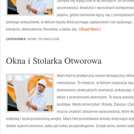
zamyka się wyłącznie w tej tematyce, bo prowad
sezonowości, trwałości i sposobach komponowa
piękno, gdzie harmonia łączy się z pomysłowośc
pełnego wskazówek, w którym każdy tekst pomaga zaplanować coś spójnego. T
młodych, dekoratorów, florystów, a także dla
[ Read More ]
CATEGORIES:
NOWE TECHNOLOGIE
Okna i Stolarka Otworowa
Mars-Net to praktyczna serwis tematyczny, któr
mieszkania. To miejsce, w którym inspiracje łąc
planowaniu atrakcyjnych aranżacji, pokazując s
także z przesłonami okiennymi. To baza wiedzy
podstaw. Warto przeczytać: Rolety, Żaluzje i Zasł
można znaleźć obszerne opracowania, które tł
estetyką i funkcjonalnością wnętrz. Mars-Net przedstawia tematy dotyczące w
detale wykończeniowe, takie jak listwy przypodłogowe. Dzięki temu serwis trak