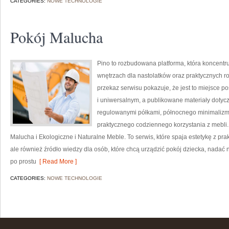
CATEGORIES:
NOWE TECHNOLOGIE
Pokój Malucha
Pino to rozbudowana platforma, która koncentr
wnętrzach dla nastolatków oraz praktycznych 
przekaz serwisu pokazuje, że jest to miejsce
i uniwersalnym, a publikowane materiały dotycz
regulowanymi półkami, północnego minimalizmu
praktycznego codziennego korzystania z mebli. 
Malucha i Ekologiczne i Naturalne Meble. To serwis, które spaja estetykę z prakt
ale również źródło wiedzy dla osób, które chcą urządzić pokój dziecka, nada
po prostu
[ Read More ]
CATEGORIES:
NOWE TECHNOLOGIE