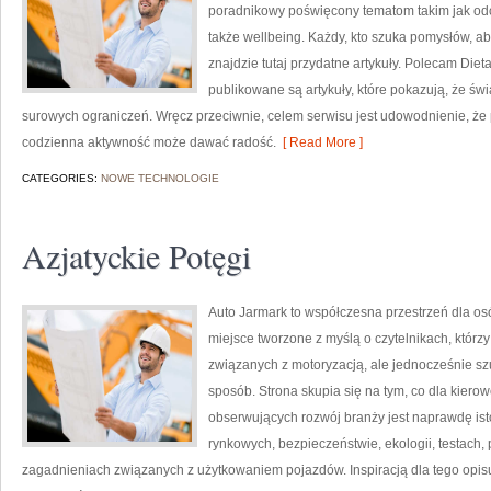
poradnikowy poświęcony tematom takim jak odc
także wellbeing. Każdy, kto szuka pomysłów, aby 
znajdzie tutaj przydatne artykuły. Polecam Dieta
publikowane są artykuły, które pokazują, że ś
surowych ograniczeń. Wręcz przeciwnie, celem serwisu jest udowodnienie, że
codzienna aktywność może dawać radość.
[ Read More ]
CATEGORIES:
NOWE TECHNOLOGIE
Azjatyckie Potęgi
Auto Jarmark to współczesna przestrzeń dla osób
miejsce tworzone z myślą o czytelnikach, któr
związanych z motoryzacją, ale jednocześnie szu
sposób. Strona skupia się na tym, co dla kiero
obserwujących rozwój branży jest naprawdę ist
rynkowych, bezpieczeństwie, ekologii, testach
zagadnieniach związanych z użytkowaniem pojazdów. Inspiracją dla tego opisu j