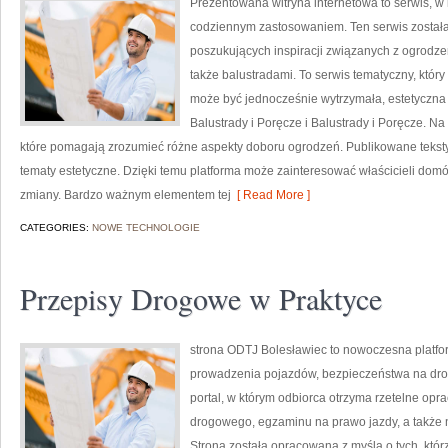
Prezentowana witryna internetowa to serwis, w 
codziennym zastosowaniem. Ten serwis został
poszukujących inspiracji związanych z ogrodze
także balustradami. To serwis tematyczny, któr
może być jednocześnie wytrzymała, estetyczn
Balustrady i Poręcze i Balustrady i Poręcze. Na
które pomagają zrozumieć różne aspekty doboru ogrodzeń. Publikowane teksty 
tematy estetyczne. Dzięki temu platforma może zainteresować właścicieli domów
zmiany. Bardzo ważnym elementem tej
[ Read More ]
CATEGORIES:
NOWE TECHNOLOGIE
Przepisy Drogowe w Praktyce
strona ODTJ Bolesławiec to nowoczesna platfor
prowadzenia pojazdów, bezpieczeństwa na dro
portal, w którym odbiorca otrzyma rzetelne opr
drogowego, egzaminu na prawo jazdy, a także 
Strona została opracowana z myślą o tych, którz