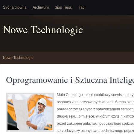
Strona główna
Archiwum
Spis Treści
Tagi
Nowe Technologie
Nowe Technologie
Oprogramowanie i Sztuczna Intelig
Moto Concierge to automobilowy serwis tematyc
osobach zainteresowanych autami. Strona skup
poradach związanych z sprawdzaniem samochod
drugiej ręki. To miejsce, w którym czytelnik m
przed zakupem auta, jak i podczas jego codzi
sprzedaży czy oceny stanu technicznego pojazd