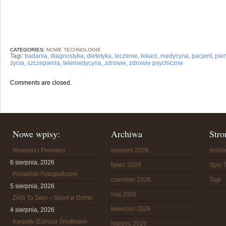
CATEGORIES:
NOWE TECHNOLOGIE
Tagi:
badania
,
diagnostyka
,
dietetyka
,
leczenie
,
lekarz
,
medycyna
,
pacjent
,
pie
życia
,
szczepienia
,
telemedycyna
,
zdrowie
,
zdrowie psychiczne
Comments are closed.
Nowe wpisy:
Archiwa
Stro
Nowości i Premiery
sierpień 2026
Arch
6 sierpnia, 2026
lipiec 2026
Spis T
Poradniki Fotograficzne
czerwiec 2026
Tagi
5 sierpnia, 2026
maj 2026
Zrób To Sam – Sport w Domu
kwiecień 2026
4 sierpnia, 2026
Karpaty (Europa Środkowo-
marzec 2026