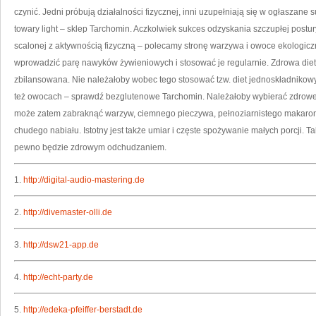
J
czynić. Jedni próbują działalności fizycznej, inni uzupełniają się w ogłasz
N
N
towary light – sklep Tarchomin. Aczkolwiek sukces odzyskania szczupłej postu
W
scalonej z aktywnością fizyczną – polecamy stronę warzywa i owoce ekologicz
wprowadzić parę nawyków żywieniowych i stosować je regularnie. Zdrowa diet
zbilansowana. Nie należałoby wobec tego stosować tzw. diet jednoskładnikowyc
też owocach – sprawdź bezglutenowe Tarchomin. Należałoby wybierać zdrowe a
może zatem zabraknąć warzyw, ciemnego pieczywa, pełnoziarnistego makaronu
chudego nabiału. Istotny jest także umiar i częste spożywanie małych porcji. 
pewno będzie zdrowym odchudzaniem.
1.
http://digital-audio-mastering.de
2.
http://divemaster-olli.de
3.
http://dsw21-app.de
4.
http://echt-party.de
5.
http://edeka-pfeiffer-berstadt.de