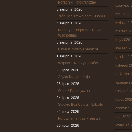
Poradniki Fotograficzne
czerwiec 
5 sierpnia, 2026
maj 2026
Zrób To Sam – Sport w Domu
kwiecień 
4 sierpnia, 2026
Karpaty (Europa Środkowo-
marzec 2
Wschodnia)
luty 2026
3 sierpnia, 2026
styczeń 2
Dźwięki Natury i Ambient
1 sierpnia, 2026
grudzień 
Wypowiedzi Czytelników
listopad 
26 lipca, 2026
październ
Afryka Kraj po Kraju
wrzesień 
25 lipca, 2026
Odzież Patriotyczna
sierpień 
24 lipca, 2026
lipiec 202
Słodkie Bez Cukru i Nabiału
czerwiec 
21 lipca, 2026
maj 2025
Porównania Klas Premium
kwiecień 
20 lipca, 2026