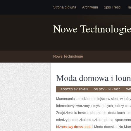
Strona główna
Archiwum
Spis Treści
Ta
Nowe Technologi
Nowe Technologie
Moda domowa i loun
POSTED BY ADMIN
ON STY - 14 - 2026
WI
Mammamia to rodzinne miejsce w sieci, w który
internetowy tworzony z myślą o tych, którzy ch
Znajdziesz tu treści o ubraniach, dodatkach i t
między przedszkolem, szkołą, pracą, spacerem, 
biznesowy dress code
i Moda damska. Na Mamm