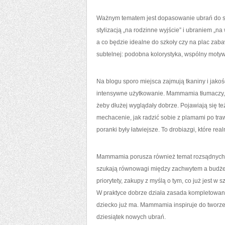
Ważnym tematem jest dopasowanie ubrań do sy
stylizacją „na rodzinne wyjście” i ubraniem „na
a co będzie idealne do szkoły czy na plac zaba
subtelnej: podobna kolorystyka, wspólny motyw
Na blogu sporo miejsca zajmują tkaniny i jakoś
intensywne użytkowanie. Mammamia tłumaczy, cz
żeby dłużej wyglądały dobrze. Pojawiają się t
mechacenie, jak radzić sobie z plamami po traw
poranki były łatwiejsze. To drobiazgi, które re
Mammamia porusza również temat rozsądnych za
szukają równowagi między zachwytem a budżete
priorytety, zakupy z myślą o tym, co już jest w s
W praktyce dobrze działa zasada kompletowani
dziecko już ma. Mammamia inspiruje do tworzen
dziesiątek nowych ubrań.