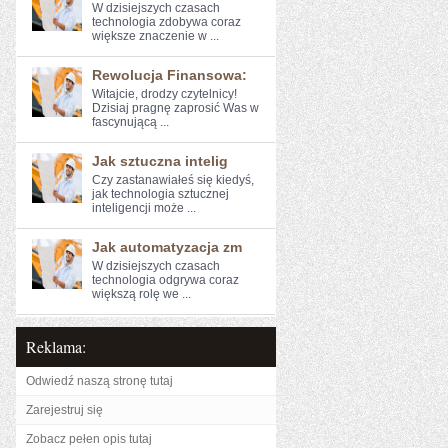
W⁢ dzisiejszych⁢ czasach
technologia zdobywa coraz
większe znaczenie w ...
Rewolucja Finansowa:
Witajcie, drodzy czytelnicy!
Dzisiaj pragnę zaprosić Was⁢ w
fascynującą ...
Jak sztuczna intelig
Czy zastanawiałeś się kiedyś,
jak technologia sztucznej
inteligencji może ...
Jak automatyzacja zm
W dzisiejszych czasach
technologia odgrywa ⁢coraz
większą rolę we ...
Reklama:
Odwiedź naszą stronę tutaj
Zarejestruj się
Zobacz pełen opis tutaj