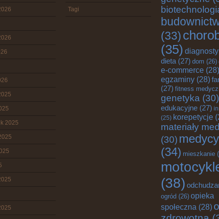
biotechnologi
2026
Tagi
budownict
choro
(33)
2026
(35)
diagnost
026
dieta
(27)
dom
(26)
e-commerce
(28
egzaminy
(28)
fa
026
(27)
fitness medyc
2025
genetyka
(30)
edukacyjne
(27)
2025
i
korepetycje
(
(25)
ik 2025
materiały me
medycy
2025
(30)
(34)
2025
mieszkanie
(
motocykl
5
(38)
2025
odchudza
opieka
ogród
(26)
o
społeczna
(28)
2025
zdrowotna
(