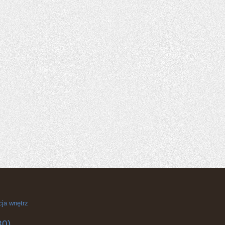
cja wnętrz
30)