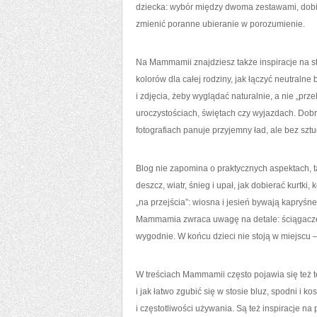
dziecka: wybór między dwoma zestawami, dobie
zmienić poranne ubieranie w porozumienie.
Na Mammamii znajdziesz także inspiracje na sty
kolorów dla całej rodziny, jak łączyć neutraln
i zdjęcia, żeby wyglądać naturalnie, a nie „pr
uroczystościach, świętach czy wyjazdach. Dobrz
fotografiach panuje przyjemny ład, ale bez sztu
Blog nie zapomina o praktycznych aspektach, ta
deszcz, wiatr, śnieg i upał, jak dobierać kurtki
„na przejścia”: wiosna i jesień bywają kapryśn
Mammamia zwraca uwagę na detale: ściągacze, 
wygodnie. W końcu dzieci nie stoją w miejscu –
W treściach Mammamii często pojawia się też te
i jak łatwo zgubić się w stosie bluz, spodni i
i częstotliwości używania. Są też inspiracje n