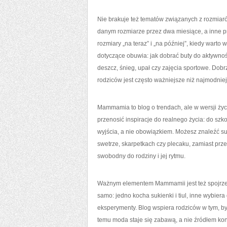
Nie brakuje też tematów związanych z rozmiar
danym rozmiarze przez dwa miesiące, a inne pr
rozmiary „na teraz” i „na później”, kiedy warto
dotyczące obuwia: jak dobrać buty do aktywnośc
deszcz, śnieg, upał czy zajęcia sportowe. Dobr
rodziców jest często ważniejsze niż najmodniej
Mammamia to blog o trendach, ale w wersji ży
przenosić inspiracje do realnego życia: do szko
wyjścia, a nie obowiązkiem. Możesz znaleźć s
swetrze, skarpetkach czy plecaku, zamiast prz
swobodny do rodziny i jej rytmu.
Ważnym elementem Mammamii jest też spojrzeni
samo: jedno kocha sukienki i tiul, inne wybier
eksperymenty. Blog wspiera rodziców w tym, by
temu moda staje się zabawą, a nie źródłem kon