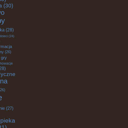
a
(30)
wo
by
yka
(28)
dzieci
(24)
)
rmacja
zny
(26)
gry
nnowacje
28)
dyczne
na
26)
e
nie
(27)
pieka
31)