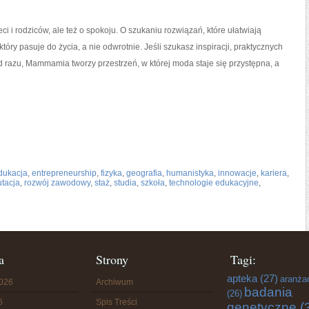
 i rodziców, ale też o spokoju. O szukaniu rozwiązań, które ułatwiają
 który pasuje do życia, a nie odwrotnie. Jeśli szukasz inspiracji, praktycznych
 razu, Mammamia tworzy przestrzeń, w której moda staje się przystępna, a
dukacja
,
entrepreneurship
,
fizyka
,
geografia
,
humanistyka
,
innowacje
,
kariera
,
utacja
,
rozwój zawodowy
,
staż
,
studia
,
szkoła
,
technologie edukacyjne
,
a
Strony
Tagi:
apteka
(27)
aranża
2026
Archiwum
badania
(26)
6
Spis Treści
genetyczne
(