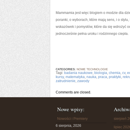
Mammamia jest więc blogiem o modzie dla dzieci
poranki, o wyborach, które mają sens, i o stylu,
wskazówek i pomysłów, które da się wdrożyć od
jednocześnie pełna uroku i rodzinnego ciepła.
CATEGORIES:
NOWE TECHNOLOGIE
Tagi:
badania naukowe
,
biologia
,
chemia
,
cv
,
e
kursy
,
matematyka
,
nauka
,
praca
,
praktyki
,
rekr
zatrudnienie
,
zawody
Comments are closed.
Nowe wpisy:
Archiw
Nowości i Premiery
sierpień 
6 sierpnia, 2026
lipiec 202