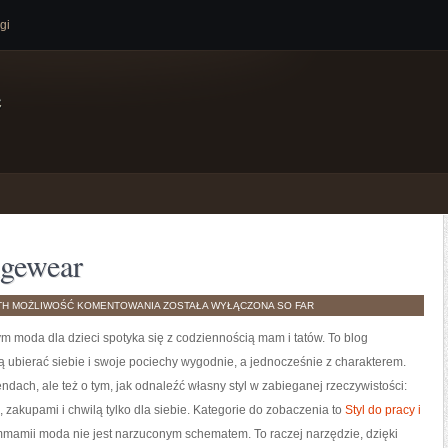
gi
e
gewear
MODA
TH
MOŻLIWOŚĆ KOMENTOWANIA
ZOSTAŁA WYŁĄCZONA
SO FAR
DOMOWA
I
m moda dla dzieci spotyka się z codziennością mam i tatów. To blog
LOUNGEWEAR
cą ubierać siebie i swoje pociechy wygodnie, a jednocześnie z charakterem.
rendach, ale też o tym, jak odnaleźć własny styl w zabieganej rzeczywistości:
zakupami i chwilą tylko dla siebie. Kategorie do zobaczenia to
Styl do pracy i
amii moda nie jest narzuconym schematem. To raczej narzędzie, dzięki