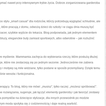
rzymać nawet przy intensywnym trybie życia. Dobrze zorganizowana garderoba
tylu „smart casual” dla rodziców, którzy potrzebują wyglądać schludnie, ale
, które pracują z domu, odwożą dzieci do szkoły i w ciągu dnia muszą być
spacer, szybkie wyjście do lekarza. Blog podpowiada, jak jednym elementem
 bluzy, eleganckie buty zamiast sportowych, albo odwrotnie – jak rozluźnić
owe myślenie. Mammamia zachęca do wybierania rzeczy, które posłużą dłużej:
oje, które nie zestarzeją się po jednym sezonie. Jednocześnie nie zabiera
rwy i motywy są mile widziane, tylko podane w sposób przemyślany. Dzięki temu
śnie wesoła i funkcjonalna.
jący. To blog, który nie mówi: „musisz”, tylko raczej: „możesz spróbować”.
e rozwiązania, sugeruje, jak łączyć elementy garderoby i jak tworzyć zestawy
ia pomysłów na dziecięce stylizacje, dla innych przewodnik po modzie
tórym moda spotyka się z codziennością i daje realną wartość.