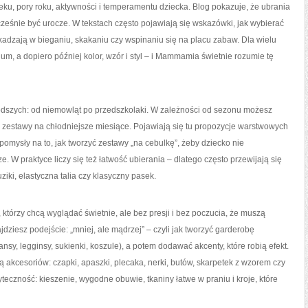
eku, pory roku, aktywności i temperamentu dziecka. Blog pokazuje, że ubrania
ześnie być urocze. W tekstach często pojawiają się wskazówki, jak wybierać
szkadzają w bieganiu, skakaniu czy wspinaniu się na placu zabaw. Dla wielu
ium, a dopiero później kolor, wzór i styl – i Mammamia świetnie rozumie tę
łodszych: od niemowląt po przedszkolaki. W zależności od sezonu możesz
 na zestawy na chłodniejsze miesiące. Pojawiają się tu propozycje warstwowych
pomysły na to, jak tworzyć zestawy „na cebulkę”, żeby dziecko nie
e. W praktyce liczy się też łatwość ubierania – dlatego często przewijają się
ziki, elastyczna talia czy klasyczny pasek.
którzy chcą wyglądać świetnie, ale bez presji i bez poczucia, że muszą
dziesz podejście: „mniej, ale mądrzej” – czyli jak tworzyć garderobę
eansy, legginsy, sukienki, koszule), a potem dodawać akcenty, które robią efekt.
 akcesoriów: czapki, apaszki, plecaka, nerki, butów, skarpetek z wzorem czy
żyteczność: kieszenie, wygodne obuwie, tkaniny łatwe w praniu i kroje, które