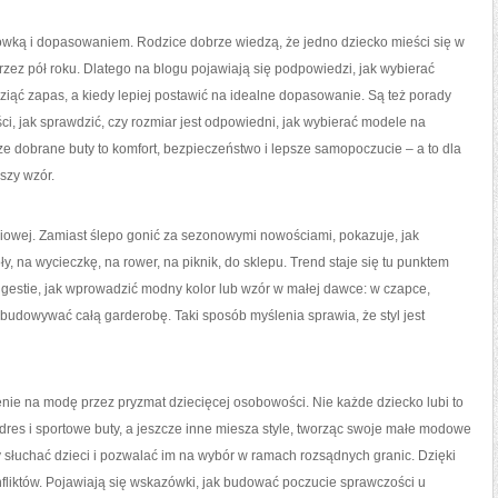
ówką i dopasowaniem. Rodzice dobrze wiedzą, że jedno dziecko mieści się w
zez pół roku. Dlatego na blogu pojawiają się podpowiedzi, jak wybierać
 wziąć zapas, a kiedy lepiej postawić na idealne dopasowanie. Są też porady
i, jak sprawdzić, czy rozmiar jest odpowiedni, jak wybierać modele na
ze dobrane buty to komfort, bezpieczeństwo i lepsze samopoczucie – a to dla
szy wzór.
ciowej. Zamiast ślepo gonić za sezonowymi nowościami, pokazuje, jak
ły, na wycieczkę, na rower, na piknik, do sklepu. Trend staje się tu punktem
ugestie, jak wprowadzić modny kolor lub wzór w małej dawce: w czapce,
ebudowywać całą garderobę. Taki sposób myślenia sprawia, że styl jest
e na modę przez pryzmat dziecięcej osobowości. Nie każde dziecko lubi to
a dres i sportowe buty, a jeszcze inne miesza style, tworząc swoje małe modowe
 słuchać dzieci i pozwalać im na wybór w ramach rozsądnych granic. Dzięki
fliktów. Pojawiają się wskazówki, jak budować poczucie sprawczości u