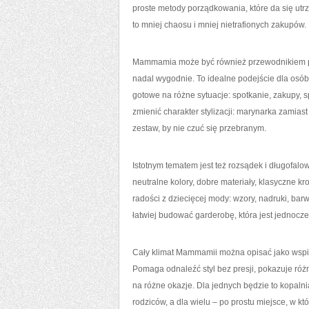
proste metody porządkowania, które da się ut
to mniej chaosu i mniej nietrafionych zakupów.
Mammamia może być również przewodnikiem po s
nadal wygodnie. To idealne podejście dla osób
gotowe na różne sytuacje: spotkanie, zakupy, 
zmienić charakter stylizacji: marynarka zamiast
zestaw, by nie czuć się przebranym.
Istotnym tematem jest też rozsądek i długofal
neutralne kolory, dobre materiały, klasyczne kr
radości z dziecięcej mody: wzory, nadruki, ba
łatwiej budować garderobę, która jest jednocze
Cały klimat Mammamii można opisać jako wspiera
Pomaga odnaleźć styl bez presji, pokazuje różn
na różne okazje. Dla jednych będzie to kopaln
rodziców, a dla wielu – po prostu miejsce, w k