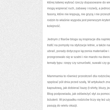
której łatwiej wybrać rzeczy dopasowane do wi
mogą wspierać ruch, zabawę i rozwój, a jednoc
fasony, które nie krępują, nie gryzą i nie prze
rodzin to właśnie wygoda jest pierwszym kryter
kolejność.
Jednym z filarów bloga są inspiracje dla najm
trafić na pomysły na stylizacje letnie, a także
ubrań, porady dotyczące łączenia materiałów i 
przegrzewało się w szatni i nie marzło na dworz
tematy typu: rzepy czy sznurówki, suwaki czy gu
Mammamia to również przestrzeń dla rodziców, 
spędzać pół dnia przed szafą. W artykułach znaj
kapsułową, jak dobierać bazę (t-shirty, bluzy, j
Blog podpowiada, jak odświeżyć styl za pomocą
biżuterii. W przypadku rodziców liczy się też u
pasują do wielu okazji.