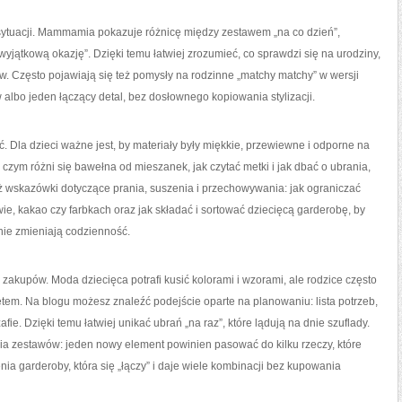
tuacji. Mammamia pokazuje różnicę między zestawem „na co dzień”,
 wyjątkową okazję”. Dzięki temu łatwiej zrozumieć, co sprawdzi się na urodziny,
w. Często pojawiają się też pomysły na rodzinne „matchy matchy” w wersji
 albo jeden łączący detal, bez dosłownego kopiowania stylizacji.
ć. Dla dzieci ważne jest, by materiały były miękkie, przewiewne i odporne na
ym różni się bawełna od mieszanek, jak czytać metki i jak dbać o ubrania,
eż wskazówki dotyczące prania, suszenia i przechowywania: jak ograniczać
ie, kakao czy farbkach oraz jak składać i sortować dziecięcą garderobę, by
alnie zmieniają codzienność.
kupów. Moda dziecięca potrafi kusić kolorami i wzorami, ale rodzice często
m. Na blogu możesz znaleźć podejście oparte na planowaniu: lista potrzeb,
zafie. Dzięki temu łatwiej unikać ubrań „na raz”, które lądują na dnie szuflady.
a zestawów: jeden nowy element powinien pasować do kilku rzeczy, które
ia garderoby, która się „łączy” i daje wiele kombinacji bez kupowania