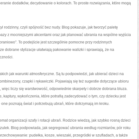
ranie dodatków, decydowanie o kolorach. To proste rozwiązania, które mogą
l rodzinny, czyli spójność bez nudy. Blog pokazuje, jak tworzyć paletę
e bazy z mocniejszymi akcentami oraz jak planować ubrania na wspólne wyjścia
zebraniowo”. To podejście jest szczególnie pomocne przy rodzinnych
e dobrane stylizacje ułatwiają pakowanie walizki i sprawiają, że na
czności.
kich jak warunki atmosferyczne. Są tu podpowiedzi, jak ubierać dzieci na
, kombinezony, czapki i rękawiczki. Pojawiają się też sugestie dotyczące ubioru
e, więc liczy się warstwowość, odpowiednie skarpety i dobrze dobrana bluza.
kaptury, wykończenia, które potrafią zadecydować o tym, czy dziecku jest
 one poznają świat i potrzebują ubrań, które dotrzymają im kroku.
mat organizacji szafy i rotacji ubrań. Rodzice wiedzą, jak szybko rosną dzieci
 koszulek. Blog podpowiada, jak segregować ubrania według rozmiarów, pór roku
a przechowywanie: pudełka, kosze, wieszaki, przegródki w szufladach, a także