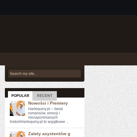
POPULAR
RECENT
Nowości i Premiery
Harlequiny.pl – świat
romansów, emocji i
niezapomnianych
historiiHarlequiny.pl to wyjątkowe ...
Zalety asystentów g