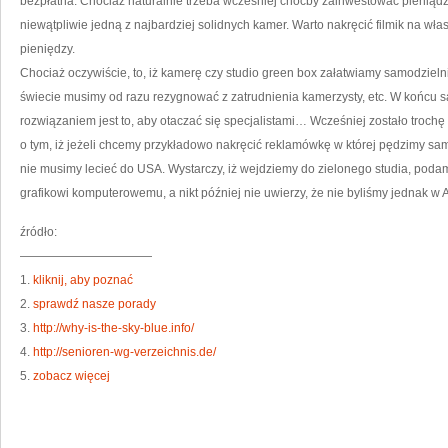
bezpłatna. Chociaż naturalnie trzeba wcześniej choćby zainwestować pieniądz
niewątpliwie jedną z najbardziej solidnych kamer. Warto nakręcić filmik na wł
pieniędzy.
Chociaż oczywiście, to, iż kamerę czy studio green box załatwiamy samodzielni
świecie musimy od razu rezygnować z zatrudnienia kamerzysty, etc. W końcu 
rozwiązaniem jest to, aby otaczać się specjalistami… Wcześniej zostało troc
o tym, iż jeżeli chcemy przykładowo nakręcić reklamówkę w której pędzimy 
nie musimy lecieć do USA. Wystarczy, iż wejdziemy do zielonego studia, poda
grafikowi komputerowemu, a nikt później nie uwierzy, że nie byliśmy jednak w
źródło:
———————————
1.
kliknij, aby poznać
2.
sprawdź nasze porady
3.
http://why-is-the-sky-blue.info/
4.
http://senioren-wg-verzeichnis.de/
5.
zobacz więcej