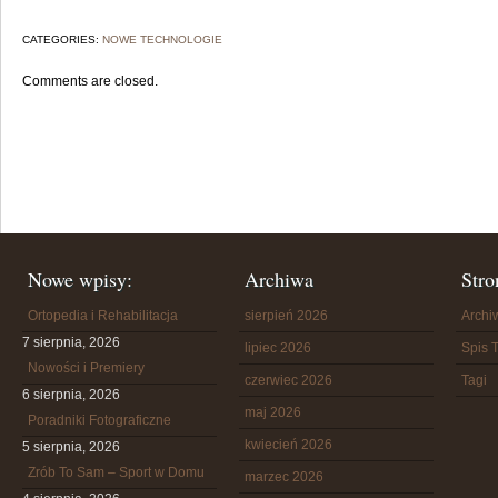
CATEGORIES:
NOWE TECHNOLOGIE
Comments are closed.
Nowe wpisy:
Archiwa
Stro
Ortopedia i Rehabilitacja
sierpień 2026
Arch
7 sierpnia, 2026
lipiec 2026
Spis T
Nowości i Premiery
czerwiec 2026
Tagi
6 sierpnia, 2026
maj 2026
Poradniki Fotograficzne
kwiecień 2026
5 sierpnia, 2026
Zrób To Sam – Sport w Domu
marzec 2026