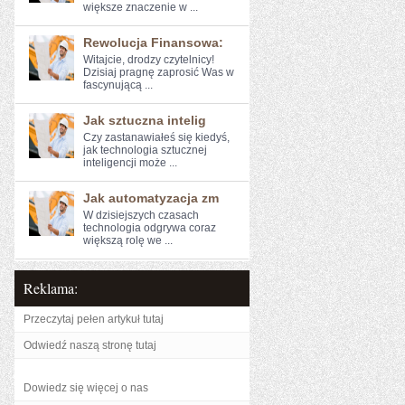
większe znaczenie w ...
Rewolucja Finansowa:
Witajcie, drodzy czytelnicy!
Dzisiaj pragnę zaprosić Was⁢ w
fascynującą ...
Jak sztuczna intelig
Czy zastanawiałeś się kiedyś,
jak technologia sztucznej
inteligencji może ...
Jak automatyzacja zm
W dzisiejszych czasach
technologia odgrywa ⁢coraz
większą rolę we ...
Reklama:
Przeczytaj pełen artykuł tutaj
Odwiedź naszą stronę tutaj
Dowiedz się więcej o nas