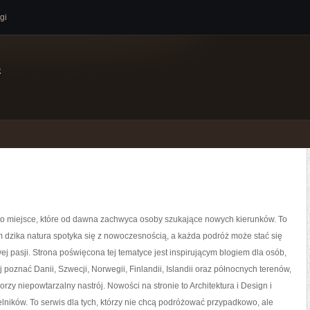
gi
e
to miejsce, które od dawna zachwyca osoby szukające nowych kierunków. To
m dzika natura spotyka się z nowoczesnością, a każda podróż może stać się
j pasji. Strona poświęcona tej tematyce jest inspirującym blogiem dla osób,
j poznać Danii, Szwecji, Norwegii, Finlandii, Islandii oraz północnych terenów,
orzy niepowtarzalny nastrój. Nowości na stronie to Architektura i Design i
elników. To serwis dla tych, którzy nie chcą podróżować przypadkowo, ale