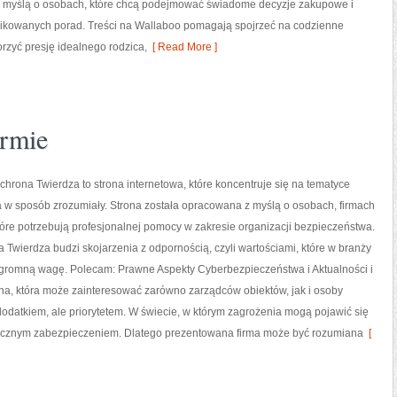
 myślą o osobach, które chcą podejmować świadome decyzje zakupowe i
plikowanych porad. Treści na Wallaboo pomagają spojrzeć na codzienne
orzyć presję idealnego rodzica,
[ Read More ]
irmie
chrona Twierdza to strona internetowa, które koncentruje się na tematyce
 w sposób zrozumiały. Strona została opracowana z myślą o osobach, firmach
 które potrzebują profesjonalnej pomocy w zakresie organizacji bezpieczeństwa.
Twierdza budzi skojarzenia z odpornością, czyli wartościami, które w branży
gromną wagę. Polecam: Prawne Aspekty Cyberbezpieczeństwa i Aktualności i
yna, która może zainteresować zarówno zarządców obiektów, jak i osoby
dodatkiem, ale priorytetem. W świecie, w którym zagrożenia mogą pojawić się
ktycznym zabezpieczeniem. Dlatego prezentowana firma może być rozumiana
[