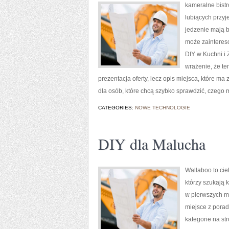
kameralne bistr
lubiących przyj
jedzenie mają b
może zainteres
DIY w Kuchni i 
wrażenie, że te
prezentacja oferty, lecz opis miejsca, które 
dla osób, które chcą szybko sprawdzić, czego
CATEGORIES:
NOWE TECHNOLOGIE
DIY dla Malucha
Wallaboo to cie
którzy szukają 
w pierwszych mi
miejsce z pora
kategorie na st