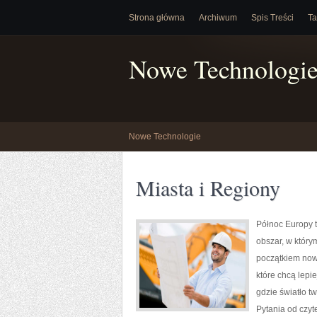
Strona główna
Archiwum
Spis Treści
Ta
Nowe Technologi
Nowe Technologie
Miasta i Regiony
Północ Europy 
obszar, w który
początkiem nowe
które chcą lepie
gdzie światło tw
Pytania od czyt