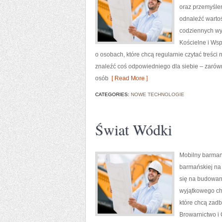
oraz przemyślen
odnaleźć warto
codziennych wy
Kościelne i Wsp
o osobach, które chcą regularnie czytać treści
znaleźć coś odpowiedniego dla siebie – zarówno
osób
[ Read More ]
CATEGORIES:
NOWE TECHNOLOGIE
Świat Wódki
Mobilny barman
barmańskiej na 
się na budowan
wyjątkowego cha
które chcą zad
Browarnictwo i 