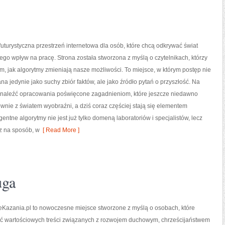
uturystyczna przestrzeń internetowa dla osób, które chcą odkrywać świat
jego wpływ na pracę. Strona została stworzona z myślą o czytelnikach, którzy
tym, jak algorytmy zmieniają nasze możliwości. To miejsce, w którym postęp nie
ana jedynie jako suchy zbiór faktów, ale jako źródło pytań o przyszłość. Na
znaleźć opracowania poświęcone zagadnieniom, które jeszcze niedawno
łównie z światem wyobraźni, a dziś coraz częściej stają się elementem
entne algorytmy nie jest już tylko domeną laboratoriów i specjalistów, lecz
z na sposób, w
[ Read More ]
uga
eKazania.pl to nowoczesne miejsce stworzone z myślą o osobach, które
ć wartościowych treści związanych z rozwojem duchowym, chrześcijaństwem