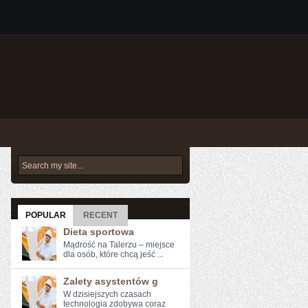
POPULAR
RECENT
Dieta sportowa
Mądrość na Talerzu – miejsce
dla osób, które chcą jeść ...
Zalety asystentów g
W⁢ dzisiejszych⁢ czasach
technologia zdobywa coraz