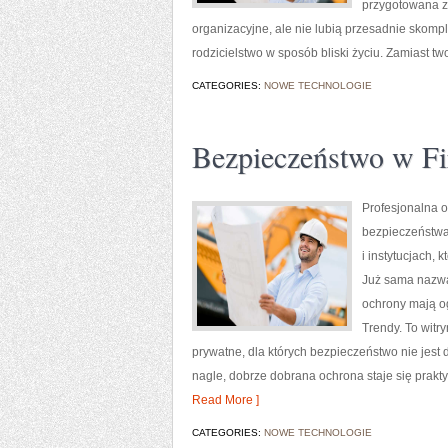
przygotowana z
organizacyjne, ale nie lubią przesadnie skom
rodzicielstwo w sposób bliski życiu. Zamiast tw
CATEGORIES:
NOWE TECHNOLOGIE
Bezpieczeństwo w F
Profesjonalna o
bezpieczeństwa
i instytucjach,
Już sama nazwa 
ochrony mają o
Trendy. To witr
prywatne, dla których bezpieczeństwo nie jest 
nagle, dobrze dobrana ochrona staje się pra
Read More ]
CATEGORIES:
NOWE TECHNOLOGIE