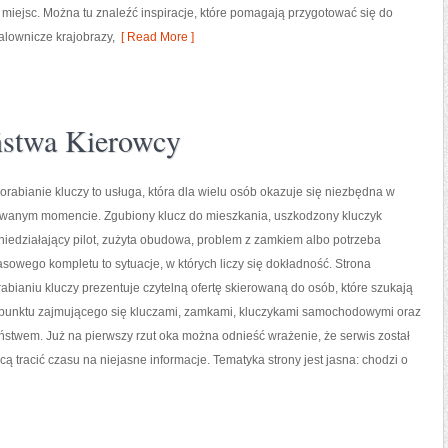
miejsc. Można tu znaleźć inspiracje, które pomagają przygotować się do
alownicze krajobrazy,
[ Read More ]
ństwa Kierowcy
orabianie kluczy to usługa, która dla wielu osób okazuje się niezbędna w
iwanym momencie. Zgubiony klucz do mieszkania, uszkodzony kluczyk
iedziałający pilot, zużyta obudowa, problem z zamkiem albo potrzeba
owego kompletu to sytuacje, w których liczy się dokładność. Strona
bianiu kluczy prezentuje czytelną ofertę skierowaną do osób, które szukają
unktu zajmującego się kluczami, zamkami, kluczykami samochodowymi oraz
twem. Już na pierwszy rzut oka można odnieść wrażenie, że serwis został
cą tracić czasu na niejasne informacje. Tematyka strony jest jasna: chodzi o