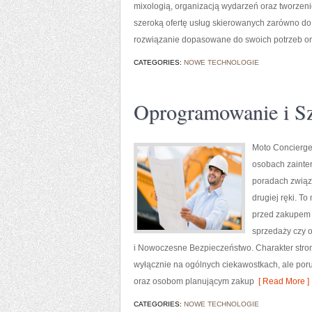
mixologią, organizacją wydarzeń oraz tworzen
szeroką ofertę usług skierowanych zarówno do 
rozwiązanie dopasowane do swoich potrzeb or
CATEGORIES:
NOWE TECHNOLOGIE
Oprogramowanie i Szt
Moto Concierge 
osobach zainte
poradach związ
drugiej ręki. T
przed zakupem 
sprzedaży czy o
i Nowoczesne Bezpieczeństwo. Charakter strony
wyłącznie na ogólnych ciekawostkach, ale po
oraz osobom planującym zakup
[ Read More ]
CATEGORIES:
NOWE TECHNOLOGIE