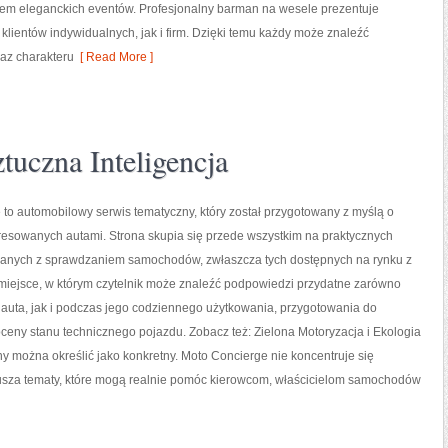
iem eleganckich eventów. Profesjonalny barman na wesele prezentuje
klientów indywidualnych, jak i firm. Dzięki temu każdy może znaleźć
az charakteru
[ Read More ]
uczna Inteligencja
to automobilowy serwis tematyczny, który został przygotowany z myślą o
resowanych autami. Strona skupia się przede wszystkim na praktycznych
anych z sprawdzaniem samochodów, zwłaszcza tych dostępnych na rynku z
o miejsce, w którym czytelnik może znaleźć podpowiedzi przydatne zarówno
auta, jak i podczas jego codziennego użytkowania, przygotowania do
ceny stanu technicznego pojazdu. Zobacz też: Zielona Motoryzacja i Ekologia
 można określić jako konkretny. Moto Concierge nie koncentruje się
rusza tematy, które mogą realnie pomóc kierowcom, właścicielom samochodów