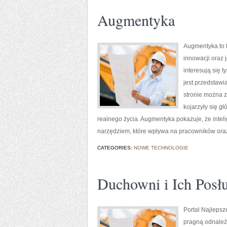
Augmentyka
Augmentyka to f
innowacji oraz 
interesują się 
jest przedstawi
stronie można 
kojarzyły się g
realnego życia. Augmentyka pokazuje, że intelig
narzędziem, które wpływa na pracowników ora
CATEGORIES:
NOWE TECHNOLOGIE
Duchowni i Ich Posł
Portal Najlepsz
pragną odnaleź