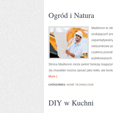
Ogród i Natura
Madlennn to str
szukających pra
zapamiętywalny
nietuzinkowe po
czytelna przest
publikowanych m
Strona Madlennn może pełnić funkcję magazynu 
Jej charakter można opisać jako lekki, ale kon
More ]
CATEGORIES:
NOWE TECHNOLOGIE
DIY w Kuchni