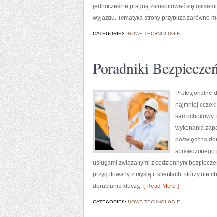
jednocześnie pragną zainspirować się opisami 
wyjazdu. Tematyka strony przybliża zarówno m
CATEGORIES:
NOWE TECHNOLOGIE
Poradniki Bezpiecze
Profesjonalne d
najmniej oczek
samochodowy, n
wykonania zapas
poświęcona dora
sprawdzonego p
usługami związanymi z codziennym bezpieczeńs
przygotowany z myślą o klientach, którzy nie ch
dorabianie kluczy,
[ Read More ]
CATEGORIES:
NOWE TECHNOLOGIE