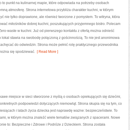
o to punkt na kulinarnej mapie, które odpowiada na potrzeby osobach
emną atmosferę. Strona internetowa przybliża charakter kuchni, w którym
yć nie tylko doprawione, ale również tworzone z pomysłem. To witryna, która
ować miłośników dobrej kuchni, poszukujących przyjemnego bistro. Polecam
Zero-waste w kuchni. Już od pierwszego kontaktu z ofertą można odnieść
n lokal stawia na swobodę połączoną z gościnnością. To nie jest anonimowa
ma zachęcać do odwiedzin. Strona może pełnić rolę praktycznego przewodnika
 można się spodziewać.
[ Read More ]
kawe miejsce w sieci stworzone z myślą o osobach opiekujących się dziećmi,
konkretnych podpowiedzi dotyczących niemowląt. Strona skupia się na tym, co
esiącach i latach życia dziecka jest naprawdę ważne: bezpieczeństwie. To
dami, w którym można znaleźć wiele tematów związanych z spacerami. Nowe
ronie to: Bezpieczne i Zdrowe i Podróże z Dzieckiem. Strona została