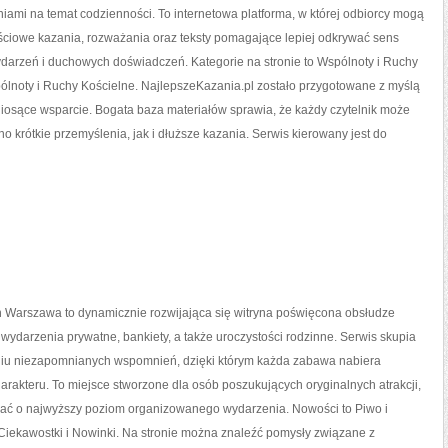
iami na temat codzienności. To internetowa platforma, w której odbiorcy mogą
ściowe kazania, rozważania oraz teksty pomagające lepiej odkrywać sens
darzeń i duchowych doświadczeń. Kategorie na stronie to Wspólnoty i Ruchy
ólnoty i Ruchy Kościelne. NajlepszeKazania.pl zostało przygotowane z myślą
 niosące wsparcie. Bogata baza materiałów sprawia, że każdy czytelnik może
 krótkie przemyślenia, jak i dłuższe kazania. Serwis kierowany jest do
 Warszawa to dynamicznie rozwijająca się witryna poświęcona obsłudze
wydarzenia prywatne, bankiety, a także uroczystości rodzinne. Serwis skupia
iu niezapomnianych wspomnień, dzięki którym każda zabawa nabiera
rakteru. To miejsce stworzone dla osób poszukujących oryginalnych atrakcji,
bać o najwyższy poziom organizowanego wydarzenia. Nowości to Piwo i
Ciekawostki i Nowinki. Na stronie można znaleźć pomysły związane z